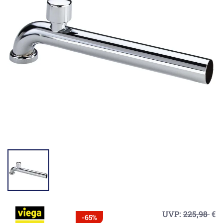
UVP:
225,98
€
-65%