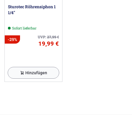
Sturotec Röhrensiphon 1
1/4"
Sofort lieferbar
UVP:
27,99
€
-29%
19,99 €
Hinzufügen