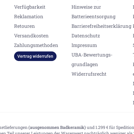
Verfügbarkeit
Hinweise zur
Reklamation
Batterieentsorgung
Retouren
Barrierefreiheitserklärung
Versandkosten
Datenschutz
Zahlungsmethoden
Impressum
UBA-Bewertungs-
Vertrag widerrufen
grundlagen
Widerrufsrecht
aketlieferungen
(ausgenommen Badkeramik)
und 1.299 € für Spediti
inen Teil unserer Leistungen der Warenwert nachträglich weniger als 2