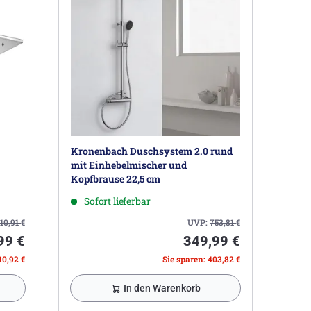
Kronenbach Duschsystem 2.0 rund
mit Einhebelmischer und
Kopfbrause 22,5 cm
Sofort lieferbar
10,91
€
UVP:
753,81
€
99 €
349,99 €
10,92 €
Sie sparen: 403,82 €
In den Warenkorb