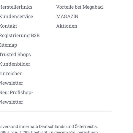
Herstellerlinks
Vorteile bei Megabad
Kundenservice
MAGAZIN
Kontakt
Aktionen
Registrierung B2B
Sitemap
Trusted Shops
Kundenbilder
einreichen
Newsletter
Neu: Profishop-
Newsletter
onsversand innerhalb Deutschlands und Österreichs.
99 € bzw. 1.299 € beträgt. In diesem Fall berechnen