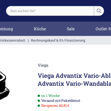
eizung
Küche
Sale
Outlet-S
Vorkassenrabatt
|
Rechnungskauf & 0% Finanzierung
Viega
Viega Advantix Vario-Abl
Advantix Vario-Wandabl
ca. 1 Woche
Versand mit Paketdienst
Sie sparen: 40,81 €