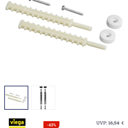
UVP:
16,54
€
-43%