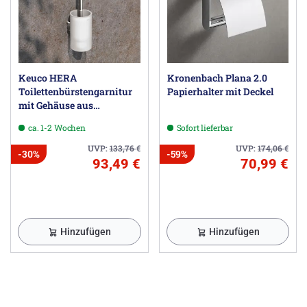
Keuco HERA
Kronenbach Plana 2.0
Toilettenbürstengarnitur
Papierhalter mit Deckel
mit Gehäuse aus
Echtkristallglas
ca. 1-2 Wochen
Sofort lieferbar
UVP:
133,76
€
UVP:
174,06
€
-30%
-59%
93,49 €
70,99 €
Hinzufügen
Hinzufügen