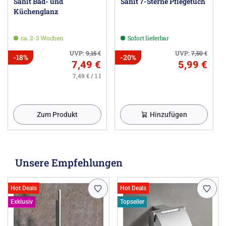
Sanit Bad- und
Sanit 7-Sterne Pflegetuch
Küchenglanz
ca. 2-3 Wochen
Sofort lieferbar
UVP:
9,15
€
UVP:
7,50
€
-18%
-20%
7,49 €
5,99 €
7,49 € / 1 l
Zum Produkt
Hinzufügen
Unsere Empfehlungen
Hot Deals
Hot Deals
Exklusiv
Topseller