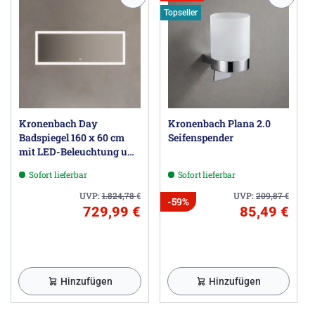
Topseller
Kronenbach Day
Kronenbach Plana 2.0
Badspiegel 160 x 60 cm
Seifenspender
mit LED-Beleuchtung und
Dimmfunktion
Sofort lieferbar
Sofort lieferbar
UVP:
1.824,78
€
UVP:
209,87
€
-59%
729,99 €
85,49 €
Hinzufügen
Hinzufügen