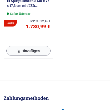
14 Spiegelschrank 130 x 75
x 17,3 cm mit LED
Beleuchtung
Sofort lieferbar
UVP:
3.372,46
€
-49%
1.730,99 €
Hinzufügen
Zahlungsmethoden