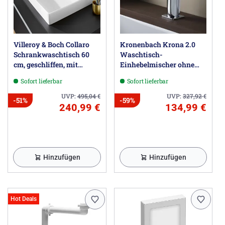
Spanplatte direktbeschichtet (bei anderen Farben und
Dekoren)
Korpus innen:
Spanplatte direktbeschichtet anthrazit
Villeroy & Boch Collaro
Kronenbach Krona 2.0
Schrankwaschtisch 60
Waschtisch-
cm, geschliffen, mit
Einhebelmischer ohne
Den vordefinierten Waschtisch (Auswahl siehe oben)
Überlauf, 1 Hahnloch
Ablaufgarnitur
bitte separat mitbestellen.
Sofort lieferbar
Sofort lieferbar
UVP:
495,04
€
UVP:
327,92
€
-51%
-59%
240,99 €
134,99 €
Herstellerinformationen
Villeroy & Boch AG, Postfach 1120, 66688 Mettlach DE,
information@villeroy-boch.com
Hinzufügen
Hinzufügen
Hot Deals