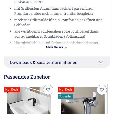
Finion 4168 6C/6L
mit Griffleisten Aluminium lackiert passend zur
Frontfarbe, aber nicht immer frontfarbengleich
moderne Griffmulde für ein komfortables Öffnen und
Schließen
alle wichtigen Badutensilien sofort griffbereit dank
voll ausziehbarer Schubladen (Vollauszug)
Übersichtlichkeit und Ordnung dank durchdachter
variabler Inneneinteilung
Mehr Details
kein Umfallen oder Verrutschen von Pflegeprodukten
in den Schubladen dank rutschhemmendem Boden
Downloads & Zusatzinformationen
lautloses und sanftes Schließen durch automatisches
Abbremsen und Selbsteinzug (SoftClosing)
Passendes Zubehör
Ausführung: wandhängend
Befestigungssatz wird mitgeliefert
Hot Deals
Hot Deals
Front und Korpus außen:
Topseller
MDF mit Acrylfolie (bei glossy white und glossy grey)
MDF mehrschichtig deckend lackiert (bei black matt
lacquer)