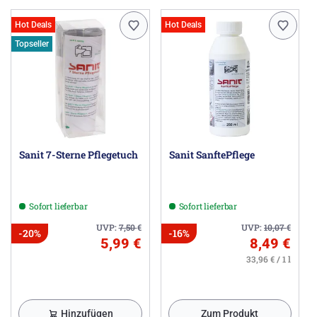
Hot Deals
Hot Deals
Topseller
Sanit 7-Sterne Pflegetuch
Sanit SanftePflege
Sofort lieferbar
Sofort lieferbar
UVP:
7,50
€
UVP:
10,07
€
-20%
-16%
5,99 €
8,49 €
33,96 € / 1 l
Hinzufügen
Zum Produkt