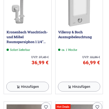
Kronenbach Waschtisch-
Villeroy & Boch
und Möbel
Auszugsbeleuchtung
Raumsparsiphon 1 1/4"
universal
Sofort lieferbar
ca. 1 Woche
UVP:
37,49
€
UVP:
111,86
€
36,99 €
66,99 €
Hinzufügen
Hinzufügen
Hot Deals