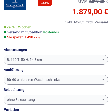
UVP:
3.377,22
€
-44%
1.879,00 €
inkl. MwSt.,
zzgl. Versand
ca. 3-5 Wochen
Versand mit Spedition
kostenlos
Sie sparen: 1.498,22 €
Abmessungen
B: 160 T: 50 H: 54,8 cm
Ausführung
für 60 cm breiten Waschtisch links
Beleuchtung
ohne Beleuchtung
Variation