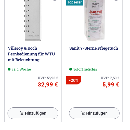
Topseller
Villeroy & Boch
Sanit 7-Sterne Pflegetuch
Fernbedienung für WTU
mit Beleuchtung
ca. 1 Woche
Sofort lieferbar
UVP:
55,93
€
UVP:
7,50
€
-20%
32,99 €
5,99 €
Hinzufügen
Hinzufügen