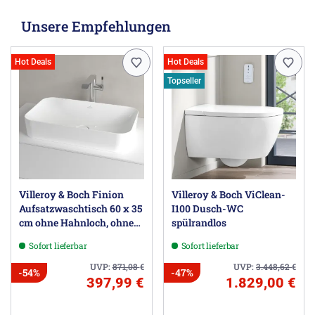
Unsere Empfehlungen
Hot Deals
Hot Deals
Topseller
Villeroy & Boch Finion
Villeroy & Boch ViClean-
Aufsatzwaschtisch 60 x 35
I100 Dusch-WC
cm ohne Hahnloch, ohne
spülrandlos
Überlauf
Sofort lieferbar
Sofort lieferbar
UVP:
871,08
€
UVP:
3.448,62
€
-54%
-47%
397,99 €
1.829,00 €