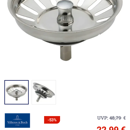
UVP:
48,79
€
-53%
22,99 €