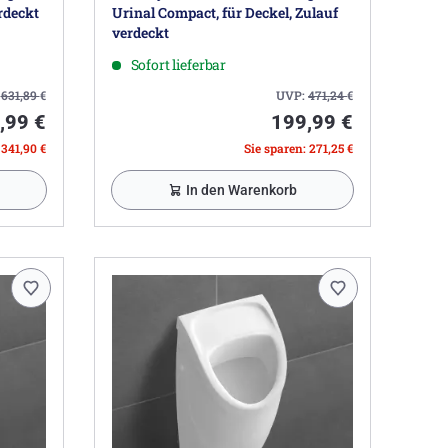
rdeckt
Urinal Compact, für Deckel, Zulauf
verdeckt
Sofort lieferbar
:
631,89
€
UVP:
471,24
€
,99 €
199,99 €
 341,90 €
Sie sparen: 271,25 €
In den Warenkorb