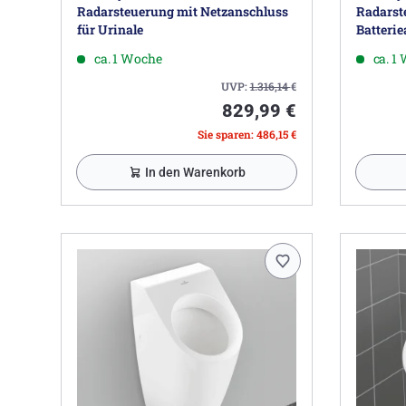
Radarsteuerung mit Netzanschluss
Radarst
für Urinale
Batterie
ca. 1 Woche
ca. 1
UVP:
1.316,14
€
829,99 €
Sie sparen: 486,15 €
In den Warenkorb