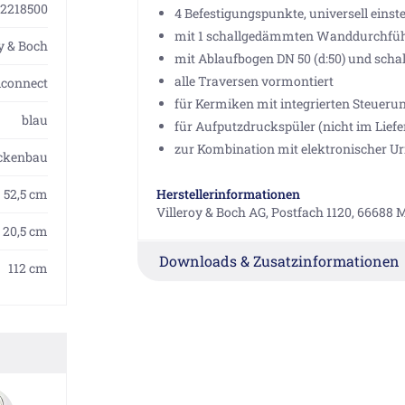
2218500
4 Befestigungspunkte, universell einst
mit 1 schallgedämmten Wanddurchführu
oy & Boch
mit Ablaufbogen DN 50 (d:50) und sch
alle Traversen vormontiert
iconnect
für Kermiken mit integrierten Steueru
blau
für Aufputzdruckspüler (nicht im Lief
zur Kombination mit elektronischer Ur
ockenbau
52,5 cm
Herstellerinformationen
Villeroy & Boch AG, Postfach 1120, 66688
- 20,5 cm
Downloads & Zusatzinformationen
112 cm