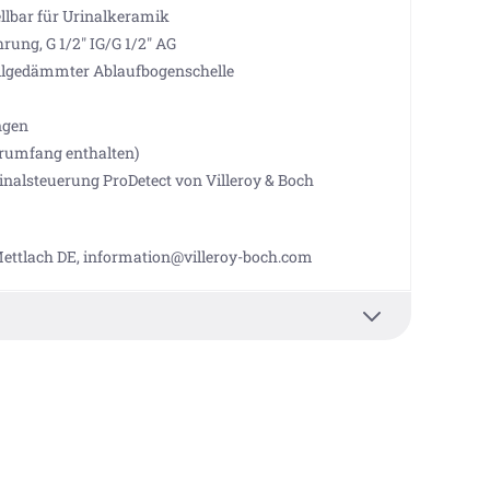
ellbar für Urinalkeramik
ng, G 1/2" IG/G 1/2" AG
allgedämmter Ablaufbogenschelle
ngen
erumfang enthalten)
inalsteuerung ProDetect von Villeroy & Boch
 Mettlach DE, information@villeroy-boch.com