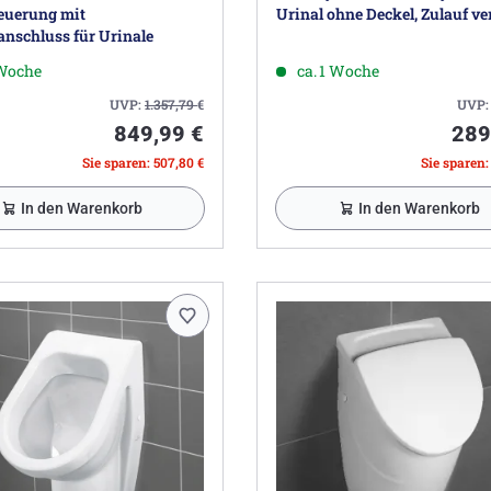
euerung mit
Urinal ohne Deckel, Zulauf ve
anschluss für Urinale
 Woche
ca. 1 Woche
UVP:
1.357,79
€
UVP
849,99 €
289
Sie sparen: 507,80 €
Sie sparen:
In den Warenkorb
In den Warenkorb