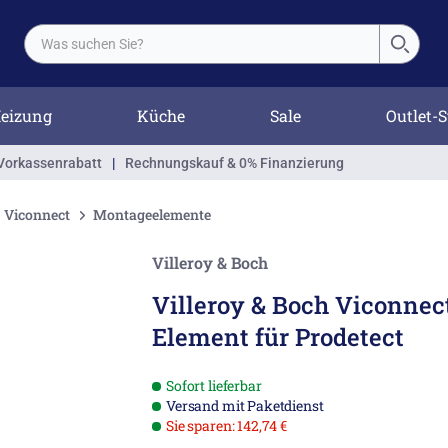
eizung
Küche
Sale
Outlet-S
Vorkassenrabatt
|
Rechnungskauf & 0% Finanzierung
Viconnect
Montageelemente
Villeroy & Boch
Villeroy & Boch Viconnect
Element für Prodetect
Sofort lieferbar
Versand mit Paketdienst
Sie sparen: 142,74 €