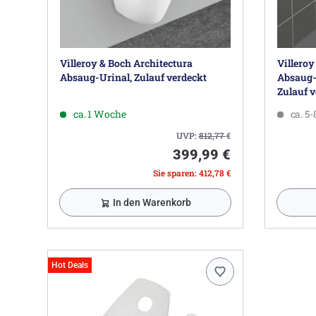
Villeroy & Boch Architectura
Villeroy
Absaug-Urinal, Zulauf verdeckt
Absaug-U
Zulauf v
ca. 1 Woche
ca. 5
UVP:
812,77
€
399,99 €
Sie sparen: 412,78 €
In den Warenkorb
Hot Deals