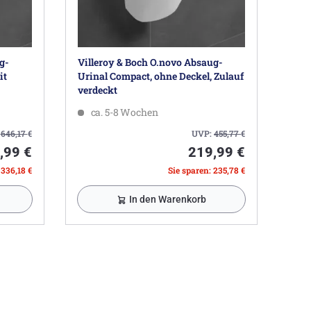
g-
Villeroy & Boch O.novo Absaug-
it
Urinal Compact, ohne Deckel, Zulauf
verdeckt
ca. 5-8 Wochen
:
646,17
€
UVP:
455,77
€
,99 €
219,99 €
 336,18 €
Sie sparen: 235,78 €
In den Warenkorb