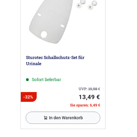
Sturotec Schallschutz-Set für
Urinale
Sofort lieferbar
UVP:
19,98
€
13,49 €
-32%
Sie sparen: 6,49 €
In den Warenkorb