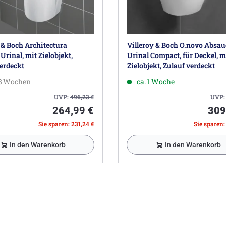
 & Boch Architectura
Villeroy & Boch O.novo Absau
rinal, mit Zielobjekt,
Urinal Compact, für Deckel, m
erdeckt
Zielobjekt, Zulauf verdeckt
-8 Wochen
ca. 1 Woche
UVP:
496,23
€
UVP
264,99 €
309
Sie sparen: 231,24 €
Sie sparen:
In den Warenkorb
In den Warenkorb