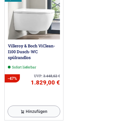
Villeroy & Boch ViClean-
I100 Dusch-WC
spülrandlos
Sofort lieferbar
UVP:
3.448,62
€
-47%
1.829,00 €
Hinzufügen