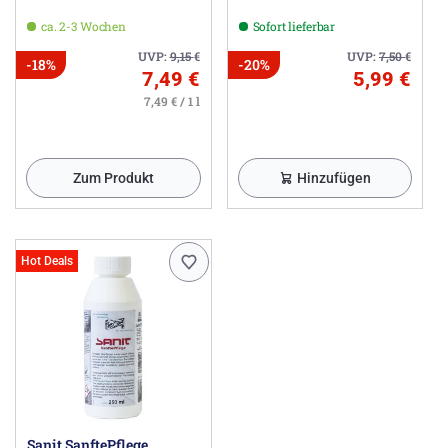
ca. 2-3 Wochen
Sofort lieferbar
UVP:
9,15
€
UVP:
7,50
€
-18%
-20%
7,49 €
5,99 €
7,49 € / 1 l
Zum Produkt
Hinzufügen
Hot Deals
Sanit SanftePflege