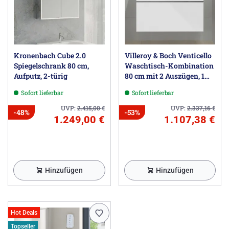
Kronenbach Cube 2.0
Villeroy & Boch Venticello
Spiegelschrank 80 cm,
Waschtisch-Kombination
Aufputz, 2-türig
80 cm mit 2 Auszügen, 1
Hahnloch und 1 Überlauf
Sofort lieferbar
Sofort lieferbar
UVP:
2.415,00
€
UVP:
2.337,16
€
-48%
-53%
1.249,00 €
1.107,38 €
Hinzufügen
Hinzufügen
Hot Deals
Topseller