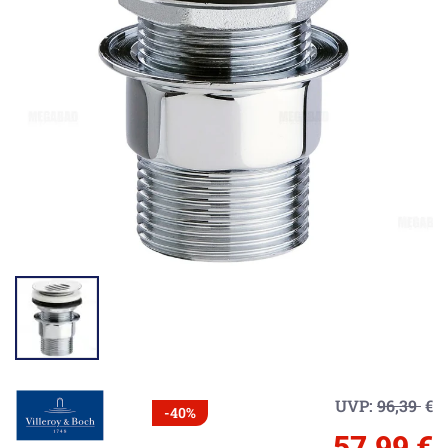
UVP:
96,39
€
-40%
57,99 €