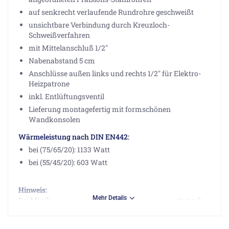
auf senkrecht verlaufende Rundrohre geschweißt
unsichtbare Verbindung durch Kreuzloch-
Schweißverfahren
mit Mittelanschluß 1/2"
Nabenabstand 5 cm
Anschlüsse außen links und rechts 1/2" für Elektro-
Heizpatrone
inkl. Entlüftungsventil
Lieferung montagefertig mit formschönen
Wandkonsolen
Wärmeleistung nach DIN EN442:
bei (75/65/20): 1133 Watt
bei (55/45/20): 603 Watt
Hinweis:
Mehr Details
Bei Mischbetrieb (Warmwasser oder Elektro) bitte noch
den Heizstab mit 900W aus den Zubehör mitbestellen.