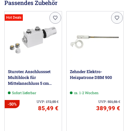
Dieser Heizkörper ist auch in
verchromt
lieferbar.
Passendes Zubehör
Wünschen Sie diesen Heizkörpertyp im rein elektrischen
Betrieb werden Sie
hier
fündig.
Hot Deals
Herstellerinformationen
Zehnder Group Deutschland GmbH, Europastraße 10,
77933 Lahr DE, info@zehnder-systems.de
Sturotec Anschlussset
Zehnder Elektro-
Multiblock für
Heizpatrone DBM 900
Mittelanschluss 5 cm
inkl. Thermostatkopf
Sofort lieferbar
ca. 1-2 Wochen
UVP:
172,55
€
UVP:
501,56
€
-50%
85,49 €
389,99 €