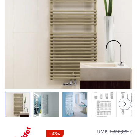
UVP:
1.415,89
€
-43%