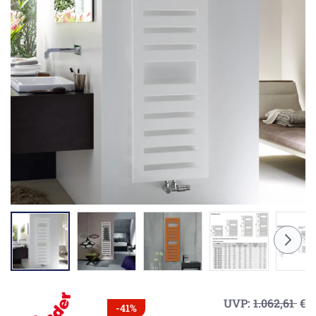
UVP:
1.062,61
€
-41%