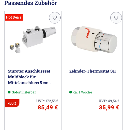
Passendes Zubehör
Herstellerinformationen
Zehnder Group Deutschland GmbH, Europastraße 10,
Hot Deals
77933 Lahr DE, info@zehnder-systems.de
Sturotec Anschlussset
Zehnder-Thermostat SH
Multiblock für
Mittelanschluss 5 cm
inkl. Thermostatkopf
Sofort lieferbar
ca. 1 Woche
UVP:
172,55
€
UVP:
49,54
€
-50%
85,49 €
35,99 €