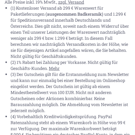
Alle Preise inkl. 19% MwSt.,
zzgl. Versand
(1) Kostenloser Versand ab 299 € Warenwert für
Paketlieferungen
(ausgenommen Badkeramik)
und 1.299 €
für Speditionsversand innerhalb Deutschlands und
Österreichs. Dies gilt nicht, soweit nach einem Widerruf über
einen Teil unserer Leistungen der Warenwert nachträglich
weniger als 299 € bzw. 1.299 € beträgt. In diesem Fall
berechnen wir nachträglich Versandkosten in der Höhe, wie
sie für diejenigen Artikel angefallen wären, die Sie behalten.
Nicht gültig für Geschäftskunden.
(2) 1% Rabatt bei Zahlung per Vorkasse. Nicht gültig für
Geschäfts-Kunden.
Mehr
(3) Der Gutschein gilt für die Erstanmeldung zum Newsletter
und kann nur einmalig bei einer Bestellung im Onlineshop
eingelöst werden. Der Gutschein ist gültig ab einem
Mindestbestellwert von 100 EUR. Nicht mit anderen
Gutscheinen oder Aktionen kombinierbar. Keine
Barauszahlung möglich. Die Abmeldung vom Newsletter ist
jederzeit möglich.
(4) Vorbehaltlich Kreditwürdigkeitsprüfung. PayPal
Ratenzahlung steht ab einem Warenkorb in Höhe von
99 €
zur Verfügung. Der maximale Warenkorbwert beträgt
5.000 €
. Sie benötigen ein deutsches PayPal-Konto, in dem ein