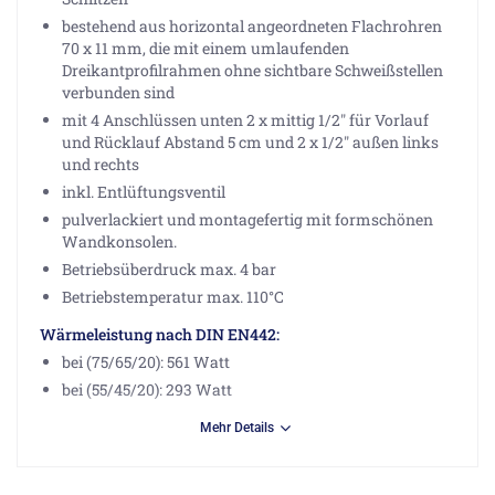
bestehend aus horizontal angeordneten Flachrohren
70 x 11 mm, die mit einem umlaufenden
Dreikantprofilrahmen ohne sichtbare Schweißstellen
verbunden sind
mit 4 Anschlüssen unten 2 x mittig 1/2" für Vorlauf
und Rücklauf Abstand 5 cm und 2 x 1/2" außen links
und rechts
inkl. Entlüftungsventil
pulverlackiert und montagefertig mit formschönen
Wandkonsolen.
Betriebsüberdruck max. 4 bar
Betriebstemperatur max. 110°C
Wärmeleistung nach DIN EN442:
bei (75/65/20): 561 Watt
bei (55/45/20): 293 Watt
Mehr Details
Wünschen Sie diesen Heizkörpertyp im rein elektrischen
Betrieb werden Sie
hier
fündig.