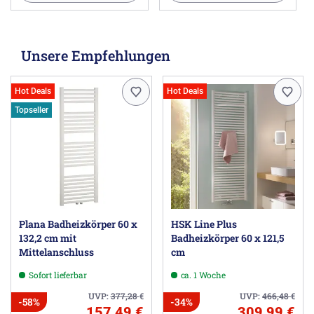
Unsere Empfehlungen
Hot Deals
Hot Deals
Topseller
Plana Badheizkörper 60 x
HSK Line Plus
132,2 cm mit
Badheizkörper 60 x 121,5
Mittelanschluss
cm
Sofort lieferbar
ca. 1 Woche
UVP:
377,28
€
UVP:
466,48
€
-58%
-34%
157,49 €
309,99 €