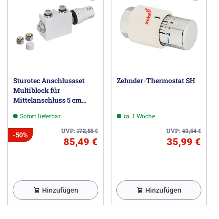
Sturotec Anschlussset
Zehnder-Thermostat SH
Multiblock für
Mittelanschluss 5 cm
inkl. Thermostatkopf
Sofort lieferbar
ca. 1 Woche
UVP:
172,55
€
UVP:
49,54
€
-50%
85,49 €
35,99 €
Hinzufügen
Hinzufügen