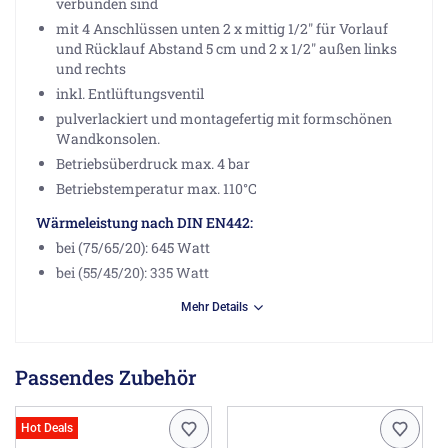
verbunden sind
mit 4 Anschlüssen unten 2 x mittig 1/2" für Vorlauf
und Rücklauf Abstand 5 cm und 2 x 1/2" außen links
und rechts
inkl. Entlüftungsventil
pulverlackiert und montagefertig mit formschönen
Wandkonsolen.
Betriebsüberdruck max. 4 bar
Betriebstemperatur max. 110°C
Wärmeleistung nach DIN EN442:
bei (75/65/20): 645 Watt
bei (55/45/20): 335 Watt
Mehr Details
Wünschen Sie diesen Heizkörpertyp im rein elektrischen
Betrieb werden Sie
hier
fündig.
Passendes Zubehör
Herstellerinformationen
Zehnder Group Deutschland GmbH, Europastraße 10,
Hot Deals
77933 Lahr DE, info@zehnder-systems.de