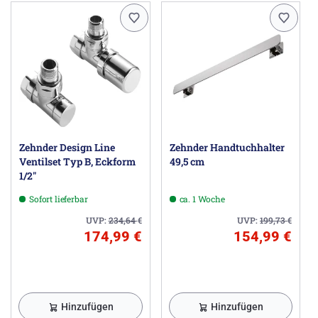
Zehnder Design Line
Zehnder Handtuchhalter
Ventilset Typ B, Eckform
49,5 cm
1/2"
Sofort lieferbar
ca. 1 Woche
UVP:
234,64
€
UVP:
199,73
€
174,99 €
154,99 €
Hinzufügen
Hinzufügen