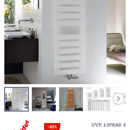
UVP:
1.370,62
€
-42%