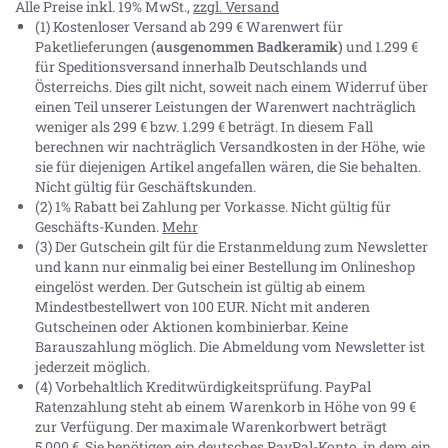
Alle Preise inkl. 19% MwSt.,
zzgl. Versand
(1) Kostenloser Versand ab 299 € Warenwert für
Paketlieferungen
(ausgenommen Badkeramik)
und 1.299 €
für Speditionsversand innerhalb Deutschlands und
Österreichs. Dies gilt nicht, soweit nach einem Widerruf über
einen Teil unserer Leistungen der Warenwert nachträglich
weniger als 299 € bzw. 1.299 € beträgt. In diesem Fall
berechnen wir nachträglich Versandkosten in der Höhe, wie
sie für diejenigen Artikel angefallen wären, die Sie behalten.
Nicht gültig für Geschäftskunden.
(2) 1% Rabatt bei Zahlung per Vorkasse. Nicht gültig für
Geschäfts-Kunden.
Mehr
(3) Der Gutschein gilt für die Erstanmeldung zum Newsletter
und kann nur einmalig bei einer Bestellung im Onlineshop
eingelöst werden. Der Gutschein ist gültig ab einem
Mindestbestellwert von 100 EUR. Nicht mit anderen
Gutscheinen oder Aktionen kombinierbar. Keine
Barauszahlung möglich. Die Abmeldung vom Newsletter ist
jederzeit möglich.
(4) Vorbehaltlich Kreditwürdigkeitsprüfung. PayPal
Ratenzahlung steht ab einem Warenkorb in Höhe von
99 €
zur Verfügung. Der maximale Warenkorbwert beträgt
5.000 €
. Sie benötigen ein deutsches PayPal-Konto, in dem ein