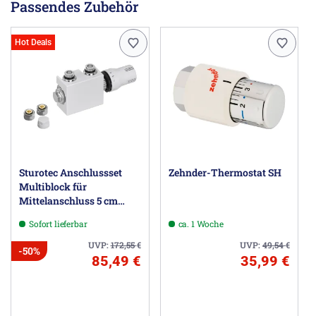
Passendes Zubehör
Herstellerinformationen
Zehnder Group Deutschland GmbH, Europastraße 10,
77933 Lahr DE, info@zehnder-systems.de
Hot Deals
Sturotec Anschlussset
Zehnder-Thermostat SH
Multiblock für
Mittelanschluss 5 cm
inkl. Thermostatkopf
Sofort lieferbar
ca. 1 Woche
UVP:
172,55
€
UVP:
49,54
€
-50%
85,49 €
35,99 €