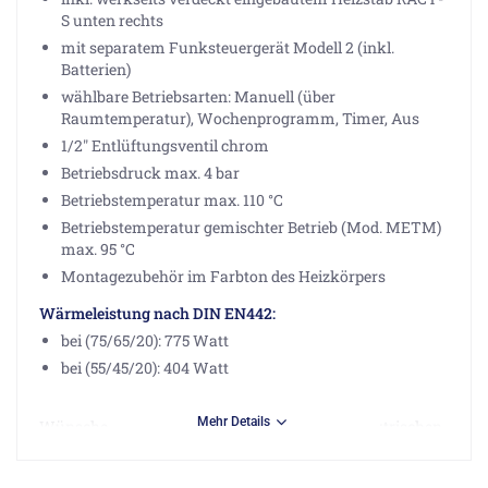
S unten rechts
mit separatem Funksteuergerät Modell 2 (inkl.
Batterien)
wählbare Betriebsarten: Manuell (über
Raumtemperatur), Wochenprogramm, Timer, Aus
1/2" Entlüftungsventil chrom
Betriebsdruck max. 4 bar
Betriebstemperatur max. 110 °C
Betriebstemperatur gemischter Betrieb (Mod. METM)
max. 95 °C
Montagezubehör im Farbton des Heizkörpers
Wärmeleistung nach DIN EN442:
bei (75/65/20): 775 Watt
bei (55/45/20): 404 Watt
Mehr Details
Wünschen Sie diesen Heizkörpertyp im rein elektrischen
Betrieb werden Sie
hier
fündig.