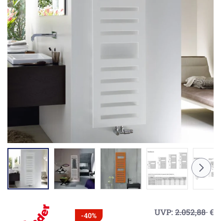
UVP:
2.052,88
€
-40%