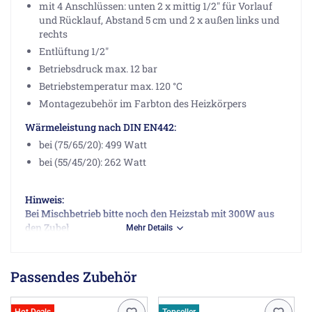
mit 4 Anschlüssen: unten 2 x mittig 1/2" für Vorlauf
und Rücklauf, Abstand 5 cm und 2 x außen links und
rechts
Entlüftung 1/2"
Betriebsdruck max. 12 bar
Betriebstemperatur max. 120 °C
Montagezubehör im Farbton des Heizkörpers
Wärmeleistung nach DIN EN442:
bei (75/65/20): 499 Watt
bei (55/45/20): 262 Watt
Hinweis:
Bei Mischbetrieb bitte noch den Heizstab mit 300W aus
den Zubehör mitbestellen.
Mehr Details
Dieser Heizkörper ist auch in
verchromt
oder in
Edelstahl
lieferbar.
Passendes Zubehör
Wünschen Sie diesen Heizkörpertyp mit werkseitig
eingebauten Heizstab für Mixbetrieb werden Sie
hier