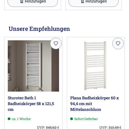
Hinzufügen
Hinzufügen
Unsere Empfehlungen
Sturotec Bath 1
Plana Badheizkörper 60 x
Badheizkörper 58 x 121,5
94,4 cm mit
cm
Mittelanschluss
ca. 1 Woche
Sofort lieferbar
UVP:
545,62
€
UVP:
313,05
€