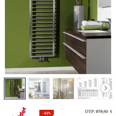
UVP:
878,91
€
-43%