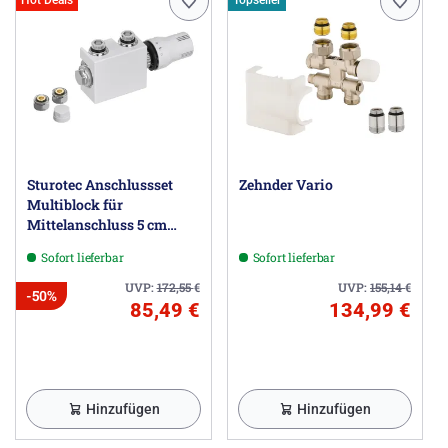
Hot Deals
Topseller
fündig. Die Ausführung im rein elektrischen Betrieb
finden Sie
hier
.
Herstellerinformationen
Zehnder Group Deutschland GmbH, Europastraße 10,
77933 Lahr DE, info@zehnder-systems.de
Sturotec Anschlussset
Zehnder Vario
Multiblock für
Mittelanschluss 5 cm
inkl. Thermostatkopf
Sofort lieferbar
Sofort lieferbar
UVP:
172,55
€
UVP:
155,14
€
-50%
85,49 €
134,99 €
Hinzufügen
Hinzufügen