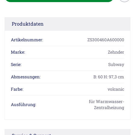
Produktdaten
Artikelnummer:
ZS300460A600000
Marke:
Zehnder
Serie:
Subway
Abmessungen:
B: 60 H: 97,3 cm
Farbe:
volcanic
für Warmwasser-
Ausführung:
Zentralheizung