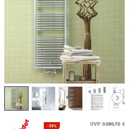
UVP:
3.286,72
€
-39%