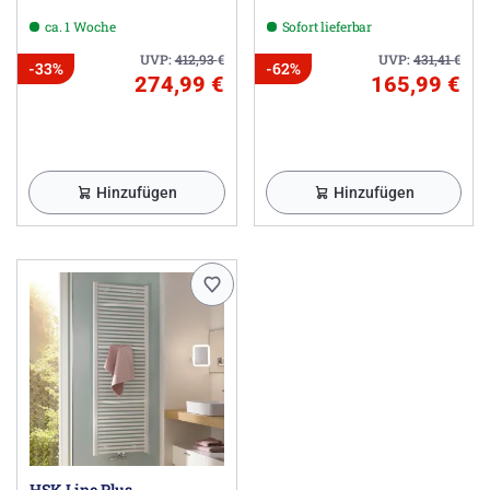
ca. 1 Woche
Sofort lieferbar
UVP:
412,93
€
UVP:
431,41
€
-33%
-62%
274,99 €
165,99 €
Hinzufügen
Hinzufügen
HSK Line Plus