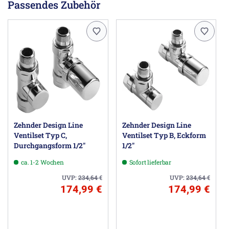
Passendes Zubehör
bei (75/65/20): 1705 Watt
bei (55/45/20): 884 Watt
Hinweis:
Bei Mischbetrieb bitte noch den Heizstab mit 900W aus
den Zubehör mitbestellen.
Herstellerinformationen
Zehnder Group Deutschland GmbH, Europastraße 10,
77933 Lahr DE, info@zehnder-systems.de
Zehnder Design Line
Zehnder Design Line
Ventilset Typ C,
Ventilset Typ B, Eckform
Durchgangsform 1/2"
1/2"
ca. 1-2 Wochen
Sofort lieferbar
UVP:
234,64
€
UVP:
234,64
€
174,99 €
174,99 €