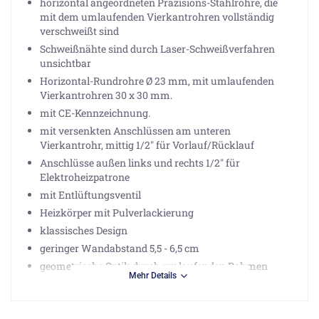
horizontal angeordneten Präzisions-Stahlrohre, die
mit dem umlaufenden Vierkantrohren vollständig
verschweißt sind
Schweißnähte sind durch Laser-Schweißverfahren
unsichtbar
Horizontal-Rundrohre Ø 23 mm, mit umlaufenden
Vierkantrohren 30 x 30 mm.
mit CE-Kennzeichnung.
mit versenkten Anschlüssen am unteren
Vierkantrohr, mittig 1/2" für Vorlauf/Rücklauf
Anschlüsse außen links und rechts 1/2" für
Elektroheizpatrone
mit Entlüftungsventil
Heizkörper mit Pulverlackierung
klassisches Design
geringer Wandabstand 5,5 - 6,5 cm
geometrische Optik durch umlaufenden Rahmen
Mehr Details
Montagefertig mit formschönen Wandkonsolen
Wärmeleistung nach DIN EN442: