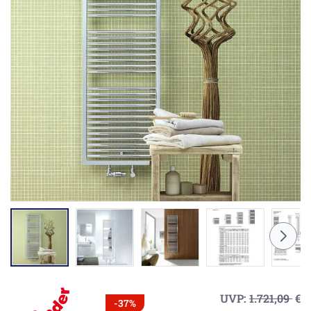
UVP:
1.721,09
€
-37%