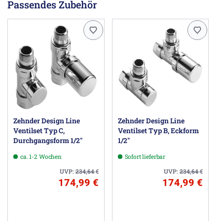
Passendes Zubehör
bei (75/65/20): 919 Watt
bei (55/45/20): 479 Watt
Hinweis:
Bei Mischbetrieb bitte noch den Heizstab mit 900W aus
den Zubehör mitbestellen.
Dieser Heizkörper ist auch in
verchromt
lieferbar.
Herstellerinformationen
Zehnder Group Deutschland GmbH, Europastraße 10,
Zehnder Design Line
Zehnder Design Line
77933 Lahr DE, info@zehnder-systems.de
Ventilset Typ C,
Ventilset Typ B, Eckform
Durchgangsform 1/2"
1/2"
ca. 1-2 Wochen
Sofort lieferbar
UVP:
234,64
€
UVP:
234,64
€
174,99 €
174,99 €