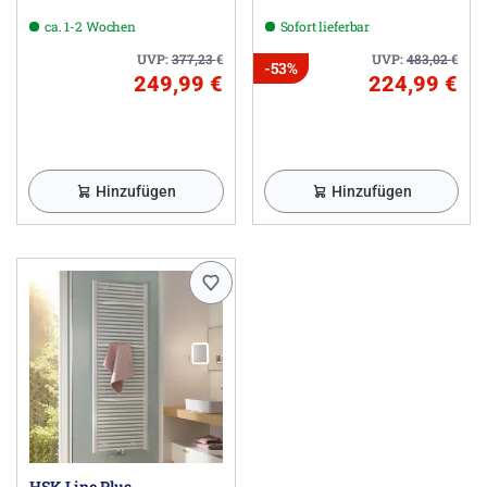
ca. 1-2 Wochen
Sofort lieferbar
UVP:
377,23
€
UVP:
483,02
€
-53%
249,99 €
224,99 €
Hinzufügen
Hinzufügen
HSK Line Plus