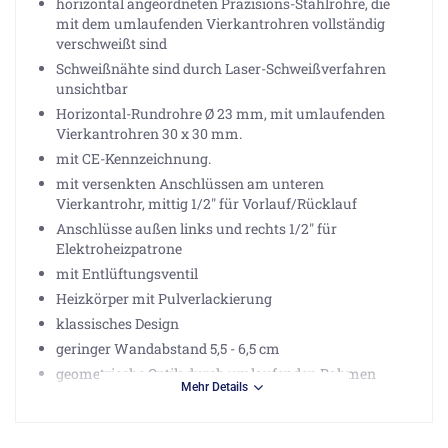
horizontal angeordneten Präzisions-Stahlrohre, die
mit dem umlaufenden Vierkantrohren vollständig
verschweißt sind
Schweißnähte sind durch Laser-Schweißverfahren
unsichtbar
Horizontal-Rundrohre Ø 23 mm, mit umlaufenden
Vierkantrohren 30 x 30 mm.
mit CE-Kennzeichnung.
mit versenkten Anschlüssen am unteren
Vierkantrohr, mittig 1/2" für Vorlauf/Rücklauf
Anschlüsse außen links und rechts 1/2" für
Elektroheizpatrone
mit Entlüftungsventil
Heizkörper mit Pulverlackierung
klassisches Design
geringer Wandabstand 5,5 - 6,5 cm
geometrische Optik durch umlaufenden Rahmen
Mehr Details
Montagefertig mit formschönen Wandkonsolen
Wärmeleistung nach DIN EN442: