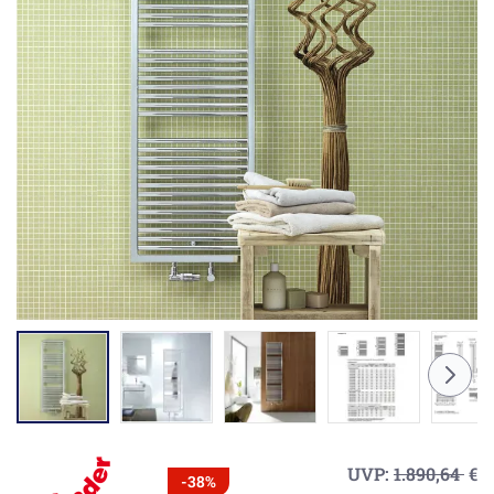
UVP:
1.890,64
€
-38%