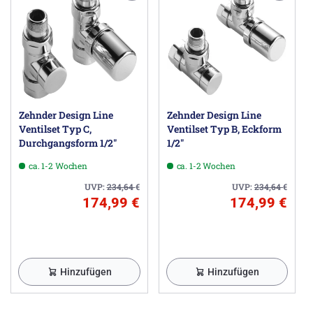
Hinweis:
Bei Mischbetrieb bitte noch den Heizstab mit 1200W aus
den Zubehör mitbestellen.
Dieser Heizkörper ist auch in
verchromt
lieferbar.
Herstellerinformationen
Zehnder Group Deutschland GmbH, Europastraße 10,
Zehnder Design Line
Zehnder Design Line
77933 Lahr DE, info@zehnder-systems.de
Ventilset Typ C,
Ventilset Typ B, Eckform
Durchgangsform 1/2"
1/2"
ca. 1-2 Wochen
ca. 1-2 Wochen
UVP:
234,64
€
UVP:
234,64
€
174,99 €
174,99 €
Hinzufügen
Hinzufügen