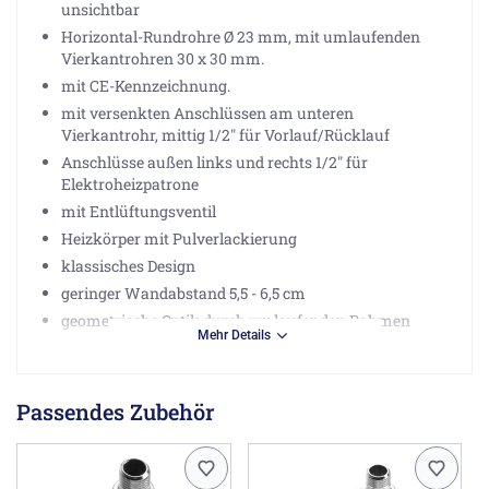
unsichtbar
Horizontal-Rundrohre Ø 23 mm, mit umlaufenden
Vierkantrohren 30 x 30 mm.
mit CE-Kennzeichnung.
mit versenkten Anschlüssen am unteren
Vierkantrohr, mittig 1/2" für Vorlauf/Rücklauf
Anschlüsse außen links und rechts 1/2" für
Elektroheizpatrone
mit Entlüftungsventil
Heizkörper mit Pulverlackierung
klassisches Design
geringer Wandabstand 5,5 - 6,5 cm
geometrische Optik durch umlaufenden Rahmen
Mehr Details
Montagefertig mit formschönen Wandkonsolen
Wärmeleistung nach DIN EN442:
Passendes Zubehör
bei (75/65/20): 1355 Watt
bei (55/45/20): 718 Watt