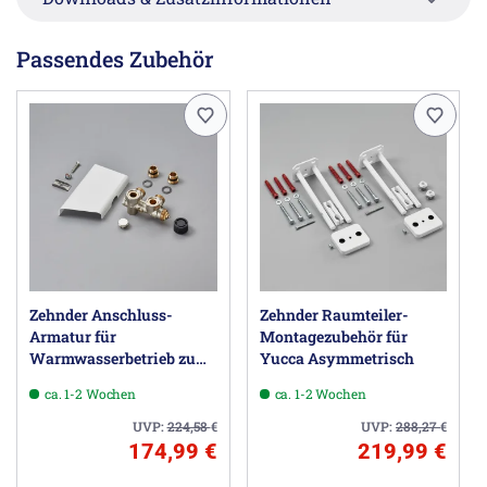
den Zubehör mitbestellen.
Passendes Zubehör
Herstellerinformationen
Zehnder Group Deutschland GmbH, Europastraße 10,
77933 Lahr DE, info@zehnder-systems.de
Zehnder Anschluss-
Zehnder Raumteiler-
Armatur für
Montagezubehör für
Warmwasserbetrieb zu
Yucca Asymmetrisch
Zehnder Yucca, Blende
ca. 1-2 Wochen
ca. 1-2 Wochen
kurz
UVP:
224,58
€
UVP:
288,27
€
174,99 €
219,99 €