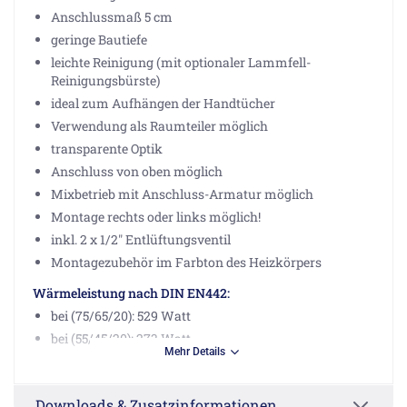
Anschlussmaß 5 cm
geringe Bautiefe
leichte Reinigung (mit optionaler Lammfell-
Reinigungsbürste)
ideal zum Aufhängen der Handtücher
Verwendung als Raumteiler möglich
transparente Optik
Anschluss von oben möglich
Mixbetrieb mit Anschluss-Armatur möglich
Montage rechts oder links möglich!
inkl. 2 x 1/2" Entlüftungsventil
Montagezubehör im Farbton des Heizkörpers
Wärmeleistung nach DIN EN442:
bei (75/65/20): 529 Watt
bei (55/45/20): 273 Watt
Mehr Details
Hinweis:
Downloads & Zusatzinformationen
Bei Mischbetrieb bitte noch den Heizstab mit 300W aus