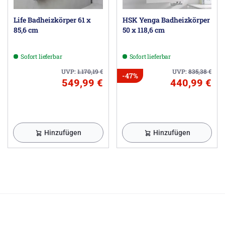
Life Badheizkörper 61 x
HSK Yenga Badheizkörper
85,6 cm
50 x 118,6 cm
Sofort lieferbar
Sofort lieferbar
UVP:
1.170,19
€
UVP:
835,38
€
-47%
549,99 €
440,99 €
Hinzufügen
Hinzufügen