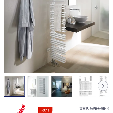
UVP:
1.756,95
€
-37%