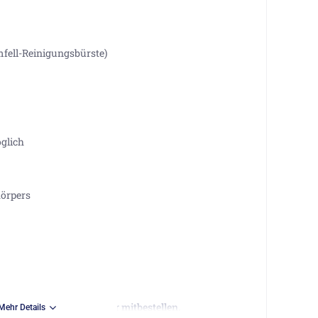
mfell-Reinigungsbürste)
glich
örpers
mit 900W aus den Zubehör mitbestellen.
Mehr Details