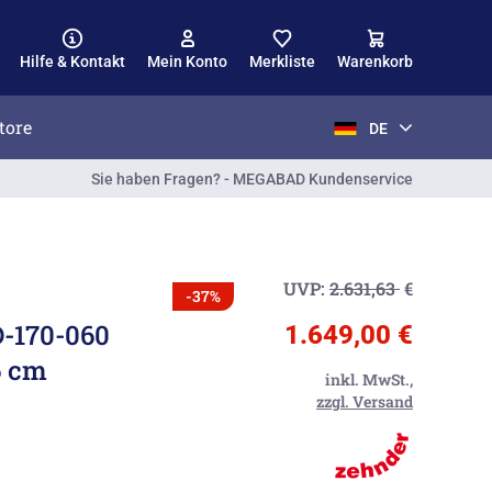
Hilfe & Kontakt
Mein Konto
Merkliste
Warenkorb
tore
DE
Sie haben Fragen? - MEGABAD Kundenservice
UVP:
2.631,63
€
-37%
-170-060
1.649,00 €
6 cm
inkl. MwSt.,
zzgl. Versand