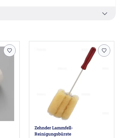
straße 10, 77933 Lahr DE, info@zehnder-systems.de
Zehnder Lammfell-
Reinigungsbürste