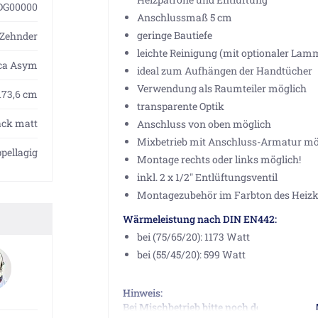
DG00000
Anschlussmaß 5 cm
geringe Bautiefe
Zehnder
leichte Reinigung (mit optionaler Lam
ca Asym
ideal zum Aufhängen der Handtücher
Verwendung als Raumteiler möglich
 173,6 cm
transparente Optik
ack matt
Anschluss von oben möglich
Mixbetrieb mit Anschluss-Armatur mö
pellagig
Montage rechts oder links möglich!
inkl. 2 x 1/2" Entlüftungsventil
Montagezubehör im Farbton des Heizk
Wärmeleistung nach DIN EN442:
bei (75/65/20): 1173 Watt
bei (55/45/20): 599 Watt
Hinweis:
Bei Mischbetrieb bitte noch den Heizstab 