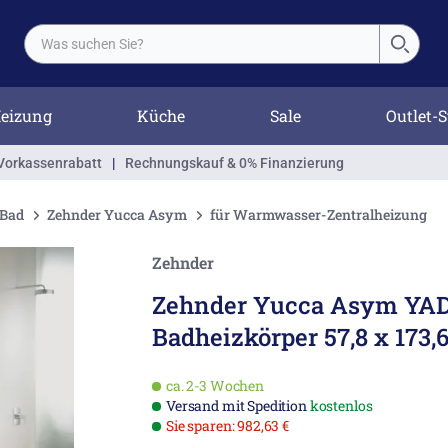
eizung
Küche
Sale
Outlet-S
Vorkassenrabatt
|
Rechnungskauf & 0% Finanzierung
 Bad
Zehnder Yucca Asym
für Warmwasser-Zentralheizung
Zehnder
Zehnder Yucca Asym YAD
Badheizkörper 57,8 x 173,
ca. 2-3 Wochen
Versand mit Spedition
kostenlos
Sie sparen: 982,63 €