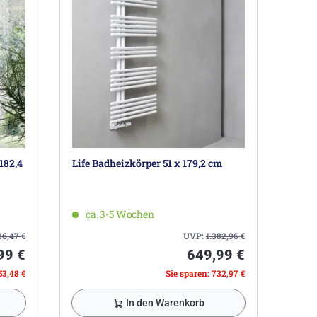
182,4
Life Badheizkörper 51 x 179,2 cm
ca. 3-5 Wochen
86,47
€
UVP:
1.382,96
€
99 €
649,99 €
53,48 €
Sie sparen: 732,97 €
In den Warenkorb