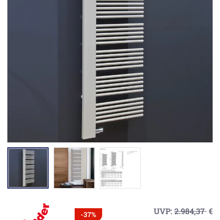
UVP:
2.984,37
€
-37%