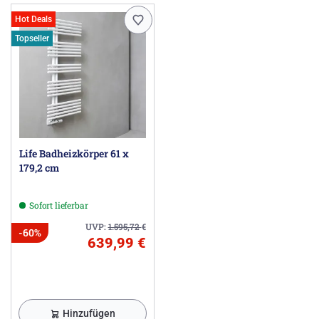
Hot Deals
Topseller
Life Badheizkörper 61 x
179,2 cm
Sofort lieferbar
UVP:
1.595,72
€
-60%
639,99 €
Hinzufügen