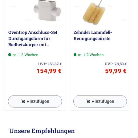
Herstellerinformationen
Zehnder Group Deutschland GmbH, Europastraße 10,
77933 Lahr DE, info@zehnder-systems.de
Oventrop Anschluss-Set
Zehnder Lammfell-
Durchgangsform für
Reinigungsbürste
Badheizkörper mit
Mittelanschluss
ca. 1-2 Wochen
ca. 1-2 Wochen
UVP:
158,87
€
UVP:
78,59
€
154,99 €
59,99 €
Hinzufügen
Hinzufügen
Unsere Empfehlungen