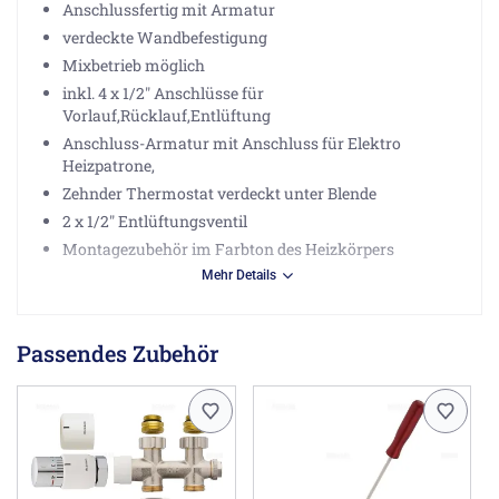
Anschlussfertig mit Armatur
verdeckte Wandbefestigung
Mixbetrieb möglich
inkl. 4 x 1/2" Anschlüsse für
Vorlauf,Rücklauf,Entlüftung
Anschluss-Armatur mit Anschluss für Elektro
Heizpatrone,
Zehnder Thermostat verdeckt unter Blende
2 x 1/2" Entlüftungsventil
Montagezubehör im Farbton des Heizkörpers
Mehr Details
Wärmeleistung nach DIN EN442:
bei (75/65/20): 683 Watt
bei (55/45/20): 352 Watt
Passendes Zubehör
Hinweis:
Bei Mischbetrieb bitte noch den Heizstab mit 300W aus
den Zubehör mitbestellen.