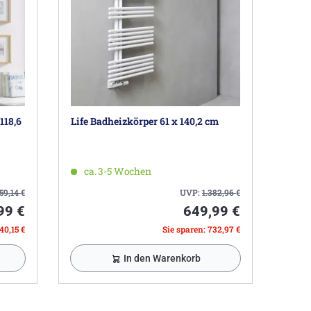
118,6
Life Badheizkörper 61 x 140,2 cm
ca. 3-5 Wochen
59,14
€
UVP:
1.382,96
€
99 €
649,99 €
40,15 €
Sie sparen: 732,97 €
In den Warenkorb