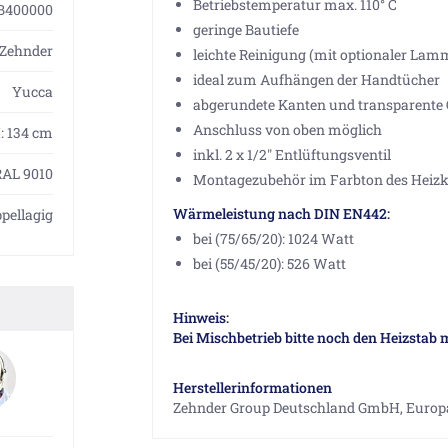
Betriebstemperatur max. 110° C
B400000
geringe Bautiefe
Zehnder
leichte Reinigung (mit optionaler Lam
ideal zum Aufhängen der Handtücher
Yucca
abgerundete Kanten und transparente 
Anschluss von oben möglich
H: 134 cm
inkl. 2 x 1/2" Entlüftungsventil
RAL 9010
Montagezubehör im Farbton des Heizk
Wärmeleistung nach DIN EN442:
pellagig
bei (75/65/20): 1024 Watt
bei (55/45/20): 526 Watt
Hinweis:
Bei Mischbetrieb bitte noch den Heizstab 
Herstellerinformationen
Zehnder Group Deutschland GmbH, Europa