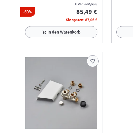
UVP:
172,55
€
85,49 €
-50%
Sie sparen: 87,06 €
In den Warenkorb