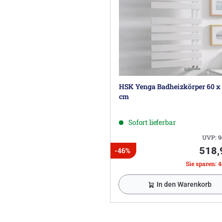
HSK Yenga Badheizkörper 60 x 
cm
Sofort lieferbar
UVP:
9
518,
-46%
Sie sparen: 4
In den Warenkorb