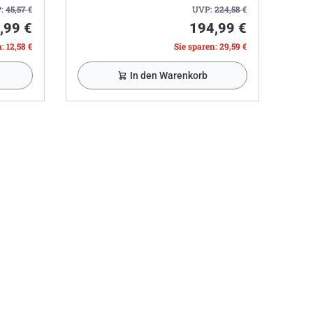
:
45,57
€
UVP:
224,58
€
,99 €
194,99 €
: 12,58 €
Sie sparen: 29,59 €
In den Warenkorb