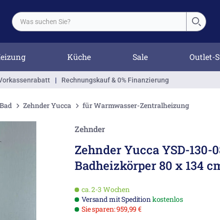
eizung
Küche
Sale
Outlet-S
Vorkassenrabatt
|
Rechnungskauf & 0% Finanzierung
 Bad
Zehnder Yucca
für Warmwasser-Zentralheizung
Zehnder
Zehnder Yucca YSD-130-0
Badheizkörper 80 x 134 c
ca. 2-3 Wochen
Versand mit Spedition
kostenlos
Sie sparen: 959,99 €