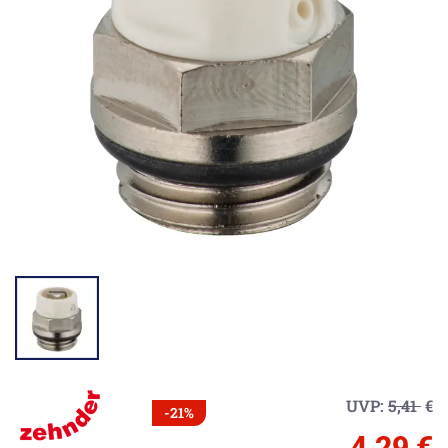
UVP:
5,41
€
-21%
4,29 €