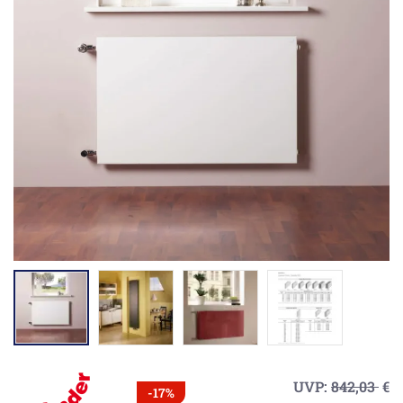
UVP:
842,03
€
-17%