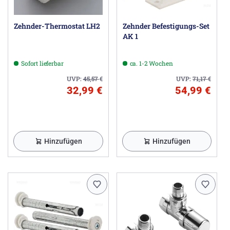
Zehnder-Thermostat LH2
Zehnder Befestigungs-Set
AK 1
Sofort lieferbar
ca. 1-2 Wochen
UVP:
45,57
€
UVP:
71,17
€
32,99 €
54,99 €
Hinzufügen
Hinzufügen