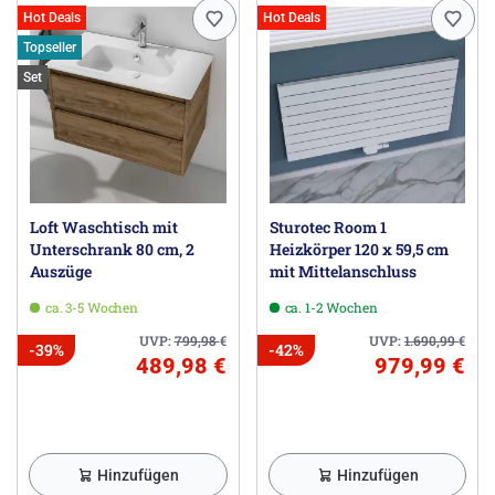
Hot Deals
Hot Deals
Topseller
Set
Loft Waschtisch mit
Sturotec Room 1
Unterschrank 80 cm, 2
Heizkörper 120 x 59,5 cm
Auszüge
mit Mittelanschluss
ca. 3-5 Wochen
ca. 1-2 Wochen
UVP:
799,98
€
UVP:
1.690,99
€
-39%
-42%
489,98 €
979,99 €
Hinzufügen
Hinzufügen