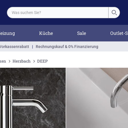
eizung
Küche
Sale
Outlet-S
Vorkassenrabatt
|
Rechnungskauf & 0% Finanzierung
ken
Herzbach
DEEP