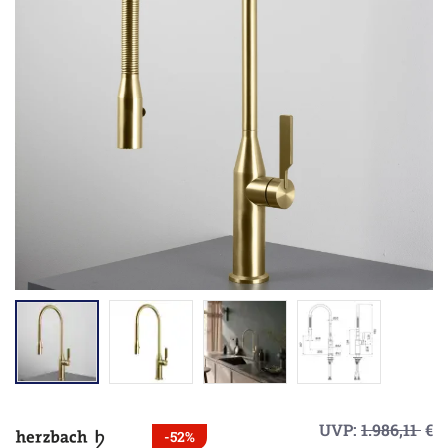
UVP:
1.986,11
€
-52%