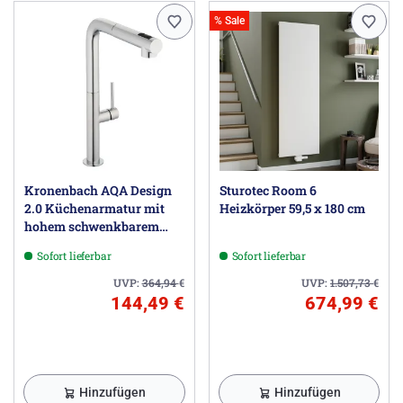
% Sale
Kronenbach AQA Design
Sturotec Room 6
2.0 Küchenarmatur mit
Heizkörper 59,5 x 180 cm
hohem schwenkbarem
Auslauf, herausziehbare
Sofort lieferbar
Sofort lieferbar
Handbrause mit 2
Strahlarten
UVP:
364,94
€
UVP:
1.507,73
€
144,49 €
674,99 €
Hinzufügen
Hinzufügen