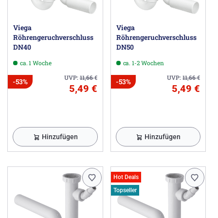
Viega
Viega
Röhrengeruchverschluss
Röhrengeruchverschluss
DN40
DN50
ca. 1 Woche
ca. 1-2 Wochen
UVP:
11,66
€
UVP:
11,66
€
-53%
-53%
5,49 €
5,49 €
Hinzufügen
Hinzufügen
Hot Deals
Topseller