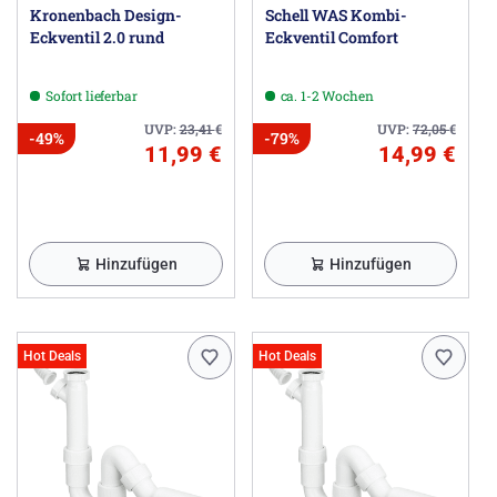
Kronenbach Design-
Schell WAS Kombi-
Eckventil 2.0 rund
Eckventil Comfort
Sofort lieferbar
ca. 1-2 Wochen
UVP:
23,41
€
UVP:
72,05
€
-49%
-79%
11,99 €
14,99 €
Hinzufügen
Hinzufügen
Hot Deals
Hot Deals