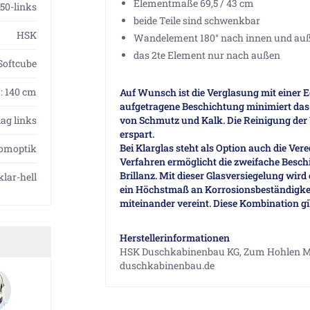
Elementmaße 69,5 / 43 cm
50-links
beide Teile sind schwenkbar
HSK
Wandelement 180° nach innen und au
das 2te Element nur nach außen
oftcube
H: 140 cm
Auf Wunsch ist die Verglasung mit einer E
aufgetragene Beschichtung minimiert das
ag links
von Schmutz und Kalk. Die Reinigung der V
erspart.
Bei Klarglas steht als Option auch die Ve
omoptik
Verfahren ermöglicht die zweifache Beschi
Brillanz. Mit dieser Glasversiegelung wir
klar-hell
ein Höchstmaß an Korrosionsbeständigke
miteinander vereint. Diese Kombination gib
Herstellerinformationen
HSK Duschkabinenbau KG, Zum Hohlen Mo
duschkabinenbau.de