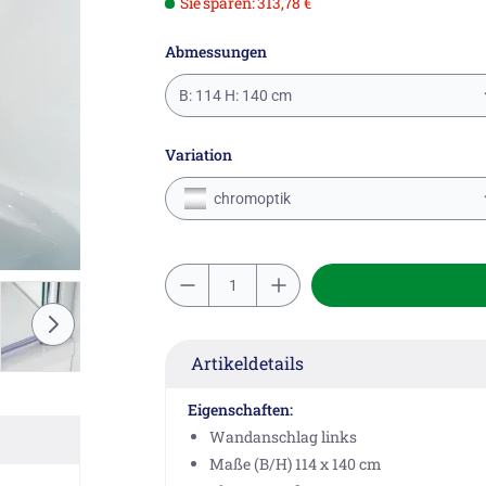
Sie sparen: 313,78 €
Abmessungen
B: 114 H: 140 cm
Variation
chromoptik
Artikeldetails
Eigenschaften:
Wandanschlag links
Maße (B/H) 114 x 140 cm