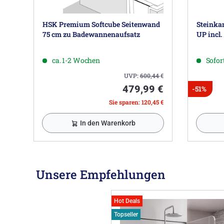
HSK Premium Softcube Seitenwand
Steinka
75 cm zu Badewannenaufsatz
UP incl
ca. 1-2 Wochen
Sofort
UVP:
600,44
€
479,99 €
-51%
Sie sparen: 120,45 €
In den Warenkorb
Unsere Empfehlungen
Hot Deals
Topseller