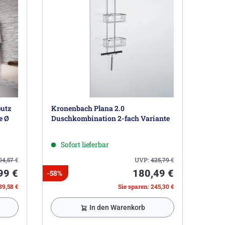
utz
Kronenbach Plana 2.0
e Ø
Duschkombination 2-fach Variante
Sofort lieferbar
04,57
€
UVP:
425,79
€
99 €
180,49 €
-58%
39,58 €
Sie sparen: 245,30 €
In den Warenkorb