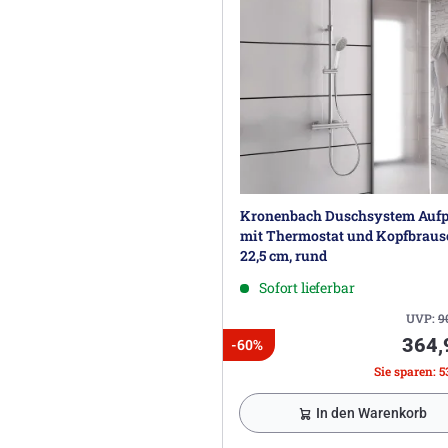
Kronenbach Duschsystem Aufp
mit Thermostat und Kopfbraus
22,5 cm, rund
Sofort lieferbar
UVP:
9
364,
-60%
Sie sparen: 5
In den Warenkorb