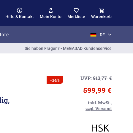
Hilfe & Kontakt
Mein Konto
Merkliste
Warenkorb
tore
DE
Sie haben Fragen? - MEGABAD Kundenservice
UVP:
913,77
€
-34%
599,99 €
ig,
inkl. MwSt.,
zzgl. Versand