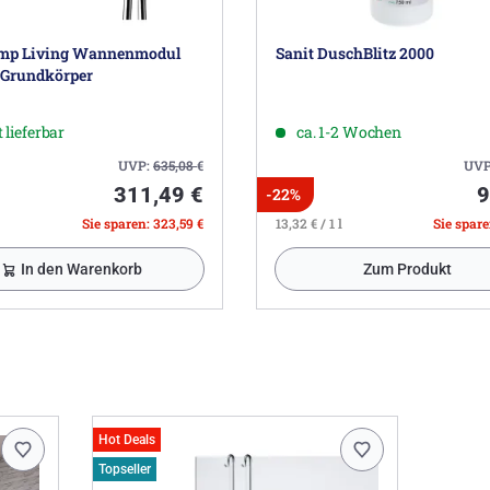
mp Living Wannenmodul
Sanit DuschBlitz 2000
. Grundkörper
 lieferbar
ca. 1-2 Wochen
UVP:
635,08
€
UVP
311,49 €
9
-22%
Sie sparen: 323,59 €
13,32 € / 1 l
Sie spare
In den Warenkorb
Zum Produkt
Hot Deals
Topseller