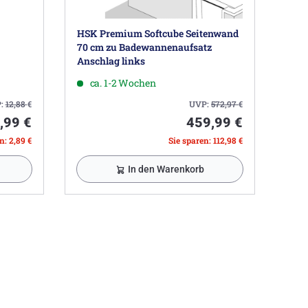
HSK Premium Softcube Seitenwand
70 cm zu Badewannenaufsatz
Anschlag links
ca. 1-2 Wochen
:
12,88
€
UVP:
572,97
€
,99 €
459,99 €
n: 2,89 €
Sie sparen: 112,98 €
In den Warenkorb