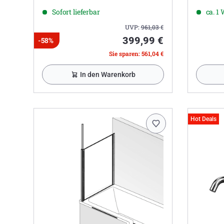
Sofort lieferbar
ca. 1
UVP:
961,03
€
399,99 €
-58%
Sie sparen: 561,04 €
In den Warenkorb
Hot Deals