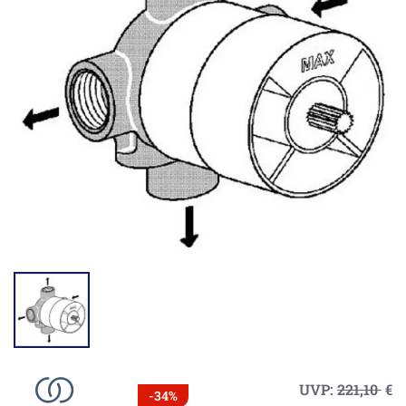
UVP:
221,10
€
-34%