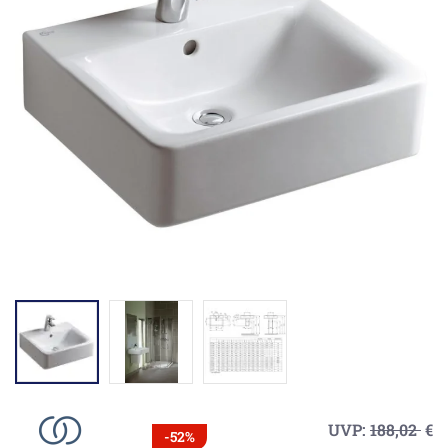
UVP:
188,02
€
-52%