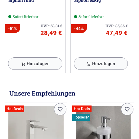
Siphon rund
Siphon eckig
Sofort lieferbar
Sofort lieferbar
UVP:
58,31
€
UVP:
85,36
€
-51%
-44%
28,49 €
47,49 €
Hinzufügen
Hinzufügen
Unsere Empfehlungen
Hot Deals
Hot Deals
Topseller