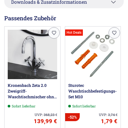
Downloads & Zusatzinformationen
Passendes Zubehör
Hot Deals
Kronenbach Zeta 2.0
Sturotec
Zweigriff-
Waschtischbefestigungs-
Waschtischmischer ohne
Set M10
Ablaufgarnitur
Sofort lieferbar
Sofort lieferbar
UVP:
368,23
€
UVP:
3,74
€
-52%
139,99 €
1,79 €