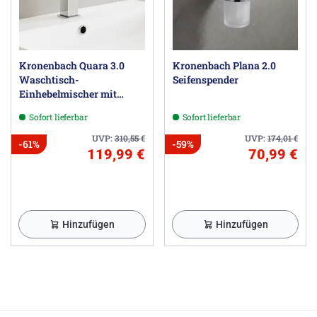
Kronenbach Quara 3.0
Kronenbach Plana 2.0
Waschtisch-
Seifenspender
Einhebelmischer mit
Ablaufgarnitur
Sofort lieferbar
Sofort lieferbar
UVP:
310,55
€
UVP:
174,01
€
-61%
-59%
119,99 €
70,99 €
Hinzufügen
Hinzufügen