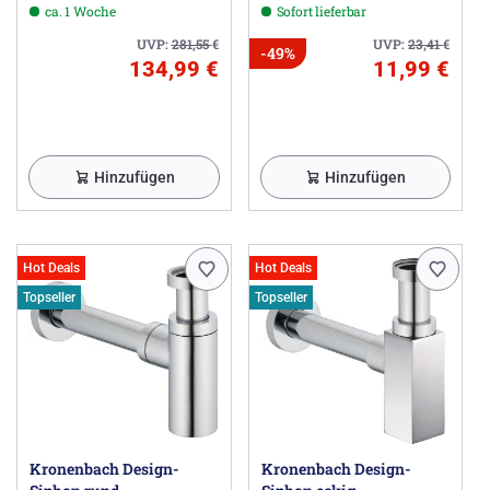
ca. 1 Woche
Sofort lieferbar
UVP:
281,55
€
UVP:
23,41
€
-49%
134,99 €
11,99 €
Hinzufügen
Hinzufügen
Hot Deals
Hot Deals
Topseller
Topseller
Kronenbach Design-
Kronenbach Design-