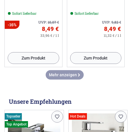
Sofort lieferbar
Sofort lieferbar
UVP:
10,07
€
UVP:
9,82
€
-16%
8,49 €
8,49 €
33,96 € / 1 l
11,32 € / 1 l
Zum Produkt
Zum Produkt
Mehr anzeigen
Unsere Empfehlungen
Topseller
Hot Deals
Top Angebot