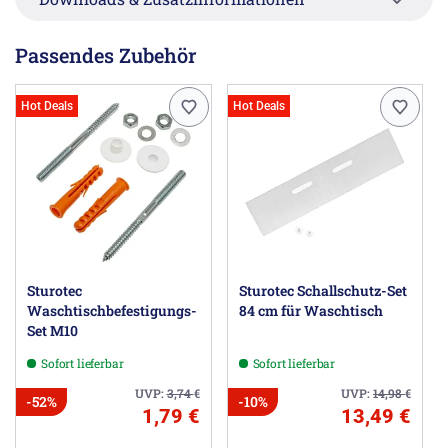
Passendes Zubehör
Hot Deals
Hot Deals
Sturotec
Sturotec Schallschutz-Set
Waschtischbefestigungs-
84 cm für Waschtisch
Set M10
Sofort lieferbar
Sofort lieferbar
UVP:
3,74
€
UVP:
14,98
€
-52%
-10%
1,79 €
13,49 €