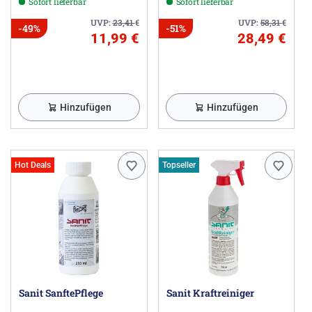
Sofort lieferbar
Sofort lieferbar
UVP:
23,41
€
UVP:
58,31
€
-49%
-51%
11,99 €
28,49 €
Hinzufügen
Hinzufügen
Hot Deals
Topseller
Sanit SanftePflege
Sanit Kraftreiniger