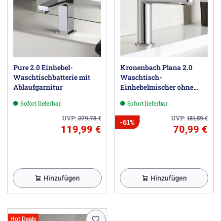
Pure 2.0 Einhebel-
Kronenbach Plana 2.0
Waschtischbatterie mit
Waschtisch-
Ablaufgarnitur
Einhebelmischer ohne
Ablaufgarnitur
Sofort lieferbar
Sofort lieferbar
UVP:
279,78
€
UVP:
181,59
€
-61%
119,99 €
70,99 €
Hinzufügen
Hinzufügen
Hot Deals