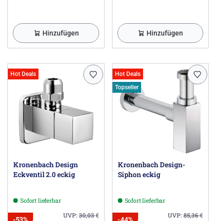
Hinzufügen
Hinzufügen
Hot Deals
Hot Deals
Topseller
Kronenbach Design
Kronenbach Design-
Eckventil 2.0 eckig
Siphon eckig
Sofort lieferbar
Sofort lieferbar
UVP:
30,03
€
UVP:
85,36
€
-53%
-44%