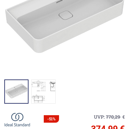
UVP:
770,29
€
-51%
374,99 €