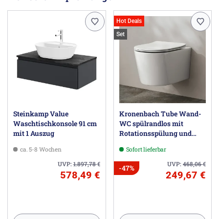
Hot Deals
Set
Steinkamp Value
Kronenbach Tube Wand-
Waschtischkonsole 91 cm
WC spülrandlos mit
mit 1 Auszug
Rotationsspülung und
WC-Sitz slim
ca. 5-8 Wochen
Sofort lieferbar
UVP:
1.897,78
€
UVP:
468,06
€
-47%
578,49 €
249,67 €