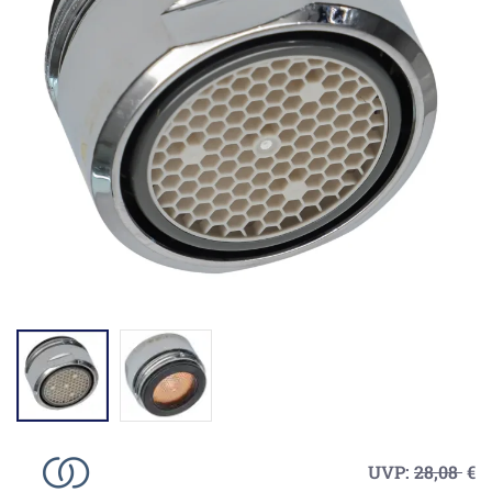
UVP:
28,08
€