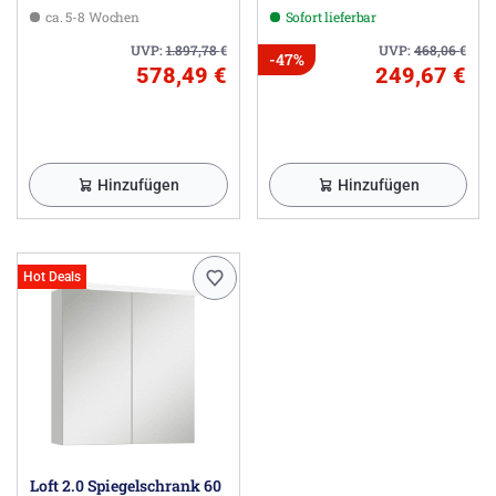
WC-Sitz slim
ca. 5-8 Wochen
Sofort lieferbar
UVP:
1.897,78
€
UVP:
468,06
€
-47%
578,49 €
249,67 €
Hinzufügen
Hinzufügen
Hot Deals
Loft 2.0 Spiegelschrank 60