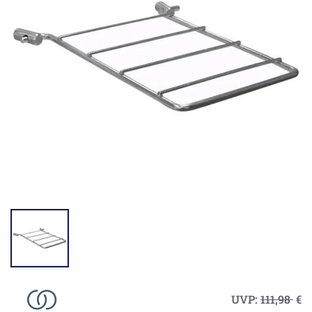
UVP:
111,98
€