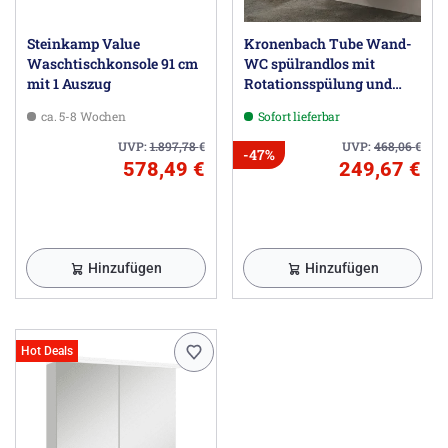
Steinkamp Value
Kronenbach Tube Wand-
Waschtischkonsole 91 cm
WC spülrandlos mit
mit 1 Auszug
Rotationsspülung und
WC-Sitz slim
ca. 5-8 Wochen
Sofort lieferbar
UVP:
1.897,78
€
UVP:
468,06
€
-47%
578,49 €
249,67 €
Hinzufügen
Hinzufügen
Hot Deals