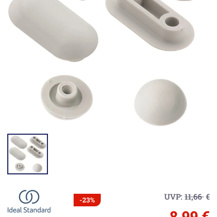
UVP:
11,66
€
-23%
8,99 €