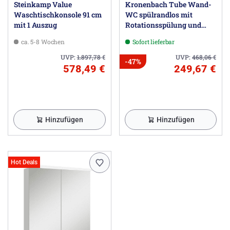
Steinkamp Value
Kronenbach Tube Wand-
Waschtischkonsole 91 cm
WC spülrandlos mit
mit 1 Auszug
Rotationsspülung und
WC-Sitz slim
ca. 5-8 Wochen
Sofort lieferbar
UVP:
1.897,78
€
UVP:
468,06
€
-47%
578,49 €
249,67 €
Hinzufügen
Hinzufügen
Hot Deals