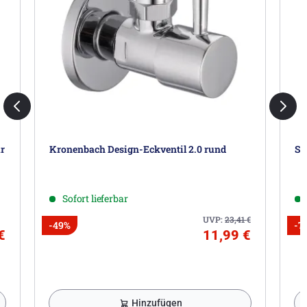
ür
Kronenbach Design-Eckventil 2.0 rund
Sc
Sofort lieferbar
UVP:
23,41
€
-49%
-7
€
11,99 €
Hinzufügen