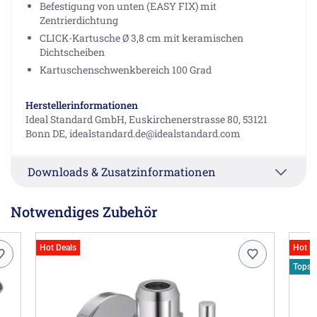
Befestigung von unten (EASY FIX) mit
Zentrierdichtung
CLICK-Kartusche Ø 3,8 cm mit keramischen
Dichtscheiben
Kartuschenschwenkbereich 100 Grad
Herstellerinformationen
Ideal Standard GmbH, Euskirchenerstrasse 80, 53121
Bonn DE, idealstandard.de@idealstandard.com
Downloads & Zusatzinformationen
Notwendiges Zubehör
Hot Deals
Hot D
Topsel