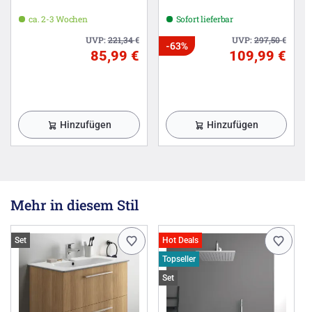
ca. 2-3 Wochen
Sofort lieferbar
UVP:
221,34
€
UVP:
297,50
€
-63%
85,99 €
109,99 €
Hinzufügen
Hinzufügen
Mehr in diesem Stil
Set
Hot Deals
Topseller
Set