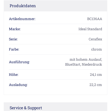
Produktdaten
Artikelnummer:
BC136AA
Marke:
Ideal Standard
Serie:
Ceraflex
Farbe:
chrom
mit hohem Auslauf,
Ausführung:
BlueStart, Niederdruck
Höhe:
24,1 cm
Ausladung:
22,2 cm
Service & Support