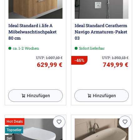
Ideal Standard i.life A
Ideal Standard Ceratherm
Möbelwaschtischpaket
Navigo Armaturen-Paket
80 cm
03
ca. 1-2 Wochen
Sofort lieferbar
UVP:
1.007,10
€
UVP:
1.393,13
€
-46%
629,99 €
749,99 €
Hinzufügen
Hinzufügen
Hot Deals
Topseller
Set