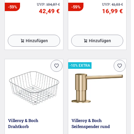
UVP:
104,87
€
UVP:
41,03
€
-59%
-59%
42,49 €
16,99 €
Hinzufügen
Hinzufügen
-10% EXTRA
Villeroy & Boch
Villeroy & Boch
Drahtkorb
Seifenspender rund