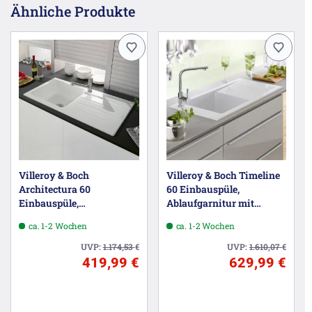
Ähnliche Produkte
Villeroy & Boch
Villeroy & Boch Timeline
Architectura 60
60 Einbauspüle,
Einbauspüle,
Ablaufgarnitur mit
Ablaufgarnitur mit
Handbetätigung,
ca. 1-2 Wochen
ca. 1-2 Wochen
Handbetätigung,
reversibel
reversibel
UVP:
1.174,53
€
UVP:
1.610,07
€
419,99 €
629,99 €