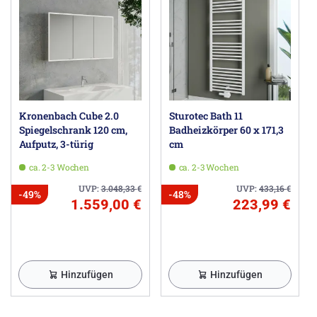
Kronenbach Cube 2.0
Sturotec Bath 11
Spiegelschrank 120 cm,
Badheizkörper 60 x 171,3
Aufputz, 3-türig
cm
ca. 2-3 Wochen
ca. 2-3 Wochen
UVP:
3.048,33
€
UVP:
433,16
€
-49%
-48%
1.559,00 €
223,99 €
Hinzufügen
Hinzufügen