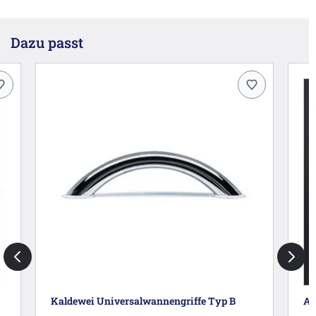
Dazu passt
Kaldewei Universalwannengriffe Typ B
An