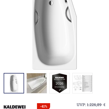
UVP:
1.226,89
€
-41%