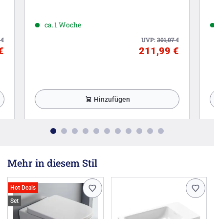
ca. 1 Woche
0
€
UVP:
301,07
€
€
211,99 €
Hinzufügen
Mehr in diesem Stil
Hot Deals
Set