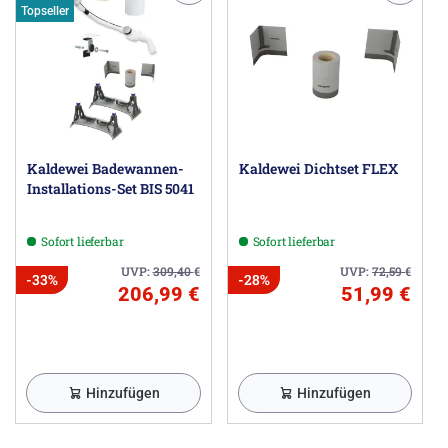
Topseller
Kaldewei Badewannen-
Kaldewei Dichtset FLEX
Installations-Set BIS 5041
Sofort lieferbar
Sofort lieferbar
UVP:
309,40
€
UVP:
72,59
€
-33%
-28%
206,99 €
51,99 €
Hinzufügen
Hinzufügen