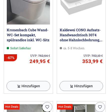
Kronenbach Cube Wand-
Kaldewei CONO Aufsatz-
WC-Set kompakt,
Handwaschtisch 3074
spülrandlos inkl. WC-Sitz
ohne Hahnlochbohrung,
55 cm
Sofort lieferbar
ca. 5-8 Wochen
UVP:
762,64
€
UVP:
702,10
€
-67%
249,95 €
353,99 €
Hinzufügen
Hinzufügen
Hot Deals
Hot Deals