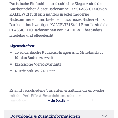
Puristische Einfachheit und schlichte Eleganz sind die
Markenzeichen dieser Badewanne. Die CLASSIC DUO von
KALDEWEI fügt sich nahtlos in jedes moderne
Badezimmer ein und bieten ein luxuriöses Badeerlebnis.
Dank der hochwertigen KALDEWEI Stahl-Emaille sind die
CLASSIC DUO Badewannen von KALDEWEI besonders
langlebig und pflegeleicht.
Eigenschaften:
zwei identische Rückenschrägen und Mittelauslauf
für das Baden zu zweit
klassische Viereckvariante
Nutzinhalt: ca. 213 Liter
Es sind verschiedene Varianten erhältlich, die entweder
mit der Perl-Effekt-Beschichtung oder der
Rutschhemmung Invisible Grip ausgestattet sind.
Mehr Details
Perl-Effekt:
Downloads & Zusatzinformationen
mühelose Sauberkeit: der Perl-Effekt sorgt für ein