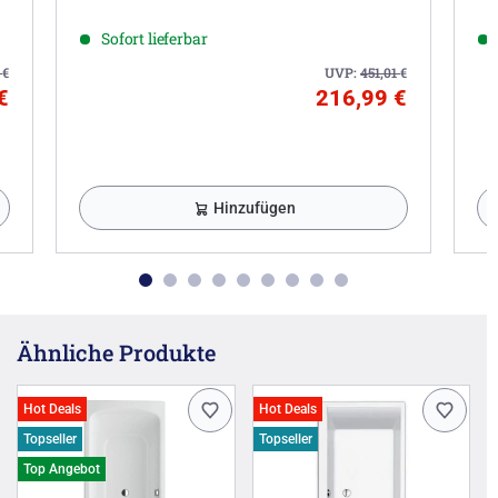
Sofort lieferbar
1
€
UVP:
451,01
€
€
216,99 €
Hinzufügen
Ähnliche Produkte
Hot Deals
Hot Deals
Topseller
Topseller
Top Angebot