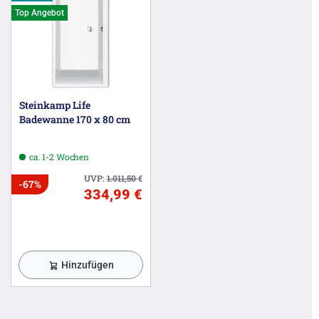
Top Angebot
Steinkamp Life
Badewanne 170 x 80 cm
ca. 1-2 Wochen
UVP:
1.011,50
€
-67%
334,99 €
Hinzufügen