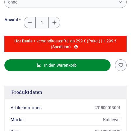
ohne
Anzahl *
Hot Deals
+ versandkostenfrei ab 299 € (Paket) | 1.299 €
(Spedition)
In den Warenkorb
Produktdaten
Artikelnummer:
291500013001
Marke:
Kaldewei