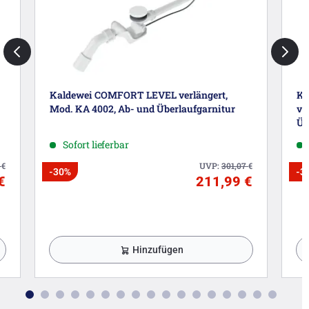
Kaldewei COMFORT LEVEL verlängert,
Ka
Mod. KA 4002, Ab- und Überlaufgarnitur
ve
Üb
Sofort lieferbar
4
€
UVP:
301,07
€
-30%
-3
€
211,99 €
Hinzufügen