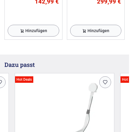
142,99 €
299,99 €
Hinzufügen
Hinzufügen
Dazu passt
Hot Deals
Hot D