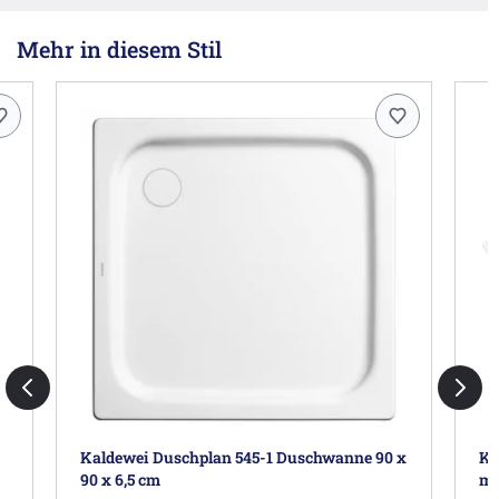
Mehr in diesem Stil
Kaldewei Duschplan 545-1 Duschwanne 90 x
Ka
90 x 6,5 cm
mi