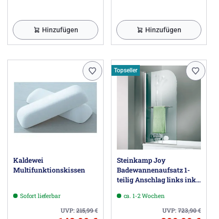
Herstellerinformationen
Hinzufügen
Hinzufügen
Franz Kaldewei GmbH & Co. KG, Beckumer Str. 33-35,
59229 Ahlen DE, customerservice@kaldewei.com
Topseller
Kaldewei
Steinkamp Joy
Multifunktionskissen
Badewannenaufsatz 1-
teilig Anschlag links inkl.
easypearl
Sofort lieferbar
ca. 1-2 Wochen
UVP:
215,99
€
UVP:
723,90
€