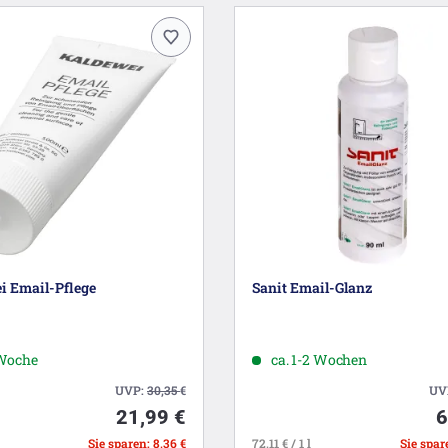
i Email-Pflege
Sanit Email-Glanz
 Woche
ca. 1-2 Wochen
UVP:
30,35
€
UV
21,99 €
6
Sie sparen: 8,36 €
72,11 € / 1 l
Sie spare