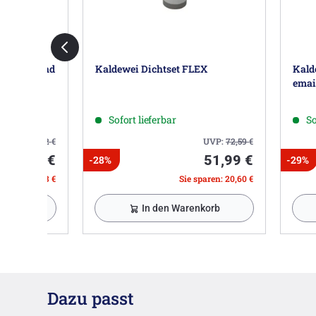
elbstklebend
Kaldewei Dichtset FLEX
Kald
email
Sofort lieferbar
So
UVP:
11,32
€
UVP:
72,59
€
6,79 €
51,99 €
-28%
-29%
 sparen: 4,53 €
Sie sparen: 20,60 €
nkorb
In den Warenkorb
Dazu passt