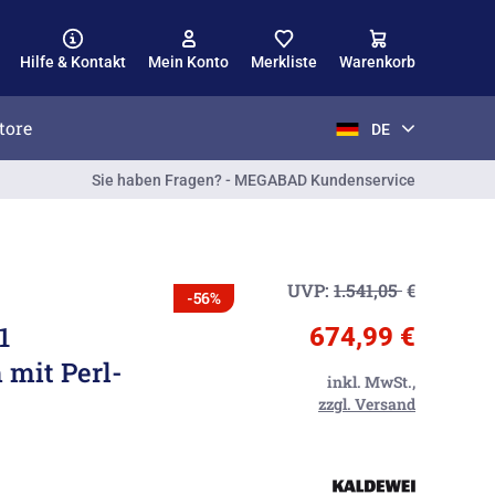
Hilfe & Kontakt
Mein Konto
Merkliste
Warenkorb
tore
DE
Sie haben Fragen? - MEGABAD Kundenservice
UVP:
1.541,05
€
-56%
1
674,99 €
mit Perl-
inkl. MwSt.,
zzgl. Versand