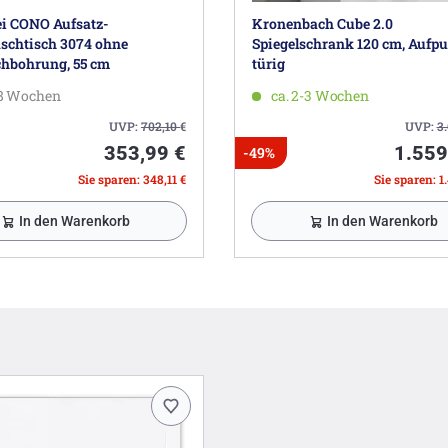
i CONO Aufsatz-
Kronenbach Cube 2.0
chtisch 3074 ohne
Spiegelschrank 120 cm, Aufput
hbohrung, 55 cm
türig
-8 Wochen
ca. 2-3 Wochen
UVP:
702,10
€
UVP:
3
353,99 €
1.559
-49%
Sie sparen: 348,11 €
Sie sparen: 1
In den Warenkorb
In den Warenkorb