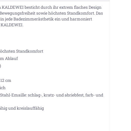
 KALDEWEI besticht durch ihr extrem flaches Design
e Bewegungsfreiheit sowie höchsten Standkomfort. Das
os in jede Badezimmerästhetik ein und harmoniert
n KALDEWEI.
r höchsten Standkomfort
em Ablauf
)
 12 cm
ich
tahl-Emaille: schlag-, kratz- und abriebfest, farb- und
ähig und kreislauffähig