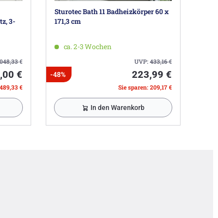
Sturotec Bath 11 Badheizkörper 60 x
z, 3-
171,3 cm
ca. 2-3 Wochen
.048,33
€
UVP:
433,16
€
,00 €
223,99 €
-48%
.489,33 €
Sie sparen: 209,17 €
In den Warenkorb