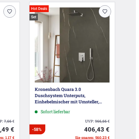
Hot Deals
Set
Kronenbach Quara 3.0
Duschsystem Unterputz,
Einhebelmischer mit Umsteller,
eckig
Sofort lieferbar
P:
7,66
€
UVP:
966,66
€
,49 €
406,43 €
-58%
n: 1,17 €
Sie sparen: 560,23 €