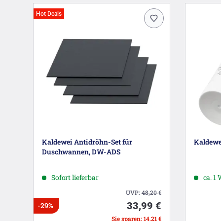
Hot Deals
Kaldewei Antidröhn-Set für
Kaldewe
Duschwannen, DW-ADS
Sofort lieferbar
ca. 1
UVP:
48,20
€
33,99 €
-29%
Sie sparen: 14,21 €