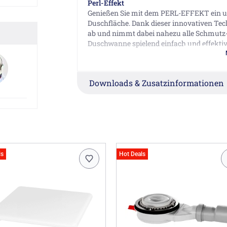
Perl-Effekt
Genießen Sie mit dem PERL-EFFEKT ein un
Duschfläche. Dank dieser innovativen Tec
ab und nimmt dabei nahezu alle Schmutz- u
Duschwanne spielend einfach und effektiv
Hinweis:
Ablaufdeckel und Ablaufgarnitur sind ni
Downloads & Zusatzinformationen
erworben werden.
Herstellerinformationen
Franz Kaldewei GmbH & Co. KG, Beckumer S
customerservice@kaldewei.com
ls
Hot Deals