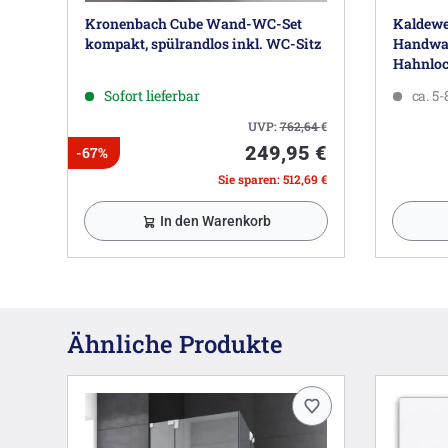
Kronenbach Cube Wand-WC-Set
Kaldewe
kompakt, spülrandlos inkl. WC-Sitz
Handwas
Hahnloc
Sofort lieferbar
ca. 5
UVP:
762,64
€
249,95 €
-67%
Sie sparen: 512,69 €
In den Warenkorb
Ähnliche Produkte