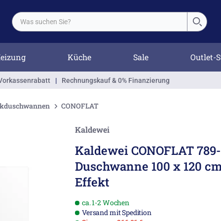
eizung
Küche
Sale
Outlet-S
Vorkassenrabatt
|
Rechnungskauf & 0% Finanzierung
ckduschwannen
CONOFLAT
Kaldewei
Kaldewei CONOFLAT 789-
Duschwanne 100 x 120 cm 
Effekt
ca. 1-2 Wochen
Versand mit Spedition