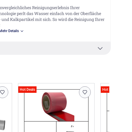
vergleichliches Reinigungserlebnis Ihrer
hnologie perlt das Wasser einfach von der Oberfläche
nd Kalkpartikel mit sich. So wird die Reinigung Ihrer
.
Mehr Details
cht im Lieferumfang enthalten und müssen separat
tr. 33-35, 59229 Ahlen DE,
Hot Deals
Hot Deals