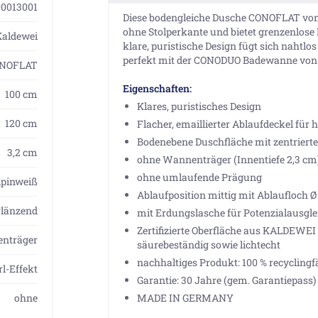
0013001
Diese bodengleiche Dusche CONOFLAT von
ohne Stolperkante und bietet grenzenlos
Kaldewei
klare, puristische Design fügt sich nahtl
perfekt mit der CONODUO Badewanne vo
NOFLAT
Eigenschaften:
100 cm
Klares, puristisches Design
120 cm
Flacher, emaillierter Ablaufdeckel fü
Bodenebene Duschfläche mit zentriert
3,2 cm
ohne Wannenträger (Innentiefe 2,3 cm
ohne umlaufende Prägung
lpinweiß
Ablaufposition mittig mit Ablaufloch Ø
glänzend
mit Erdungslasche für Potenzialausgle
Zertifizierte Oberfläche aus KALDEWEI S
nträger
säurebeständig sowie lichtecht
nachhaltiges Produkt: 100 % recyclingf
rl-Effekt
Garantie: 30 Jahre (gem. Garantiepass)
ohne
MADE IN GERMANY