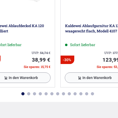
ewei Ablaufdeckel KA 120
Kaldewei Ablaufgarnitur KA 1
liert
waagerecht flach, Modell 4107
fort lieferbar
Sofort lieferbar
UVP:
54,74
€
UVP:
177
38,99 €
123,9
-30%
Sie sparen: 15,75 €
Sie sparen: 53
In den Warenkorb
In den Warenkorb