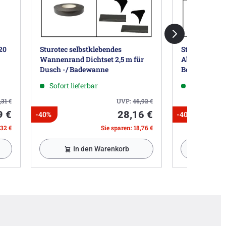
20
Sturotec selbstklebendes
Sturotec selb
Wannenrand Dichtset 2,5 m für
Abdichtungss
Dusch -/ Badewanne
Bodenabdicht
Sofort lieferbar
Sofort lief
,31
€
UVP:
46,92
€
9 €
28,16 €
-40%
-40%
,32 €
Sie sparen: 18,76 €
In den Warenkorb
Zu