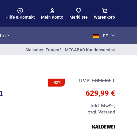
Hilfe & Kontakt
Mein Konto
Merkliste
Warenkorb
tore
DE
Sie haben Fragen? - MEGABAD Kundenservice
UVP:
1.306,62
€
-52%
1
629,99 €
inkl. MwSt.,
zzgl. Versand