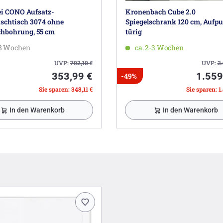
i CONO Aufsatz-
Kronenbach Cube 2.0
chtisch 3074 ohne
Spiegelschrank 120 cm, Aufput
hbohrung, 55 cm
türig
-8 Wochen
ca. 2-3 Wochen
UVP:
702,10
€
UVP:
3
353,99 €
1.559
-49%
Sie sparen: 348,11 €
Sie sparen: 1
In den Warenkorb
In den Warenkorb