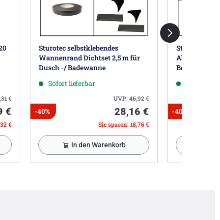
20
Sturotec selbstklebendes
Sturotec selb
Wannenrand Dichtset 2,5 m für
Abdichtungss
Dusch -/ Badewanne
Bodenabdicht
Sofort lieferbar
Sofort lief
,31
€
UVP:
46,92
€
9 €
28,16 €
-40%
-40%
,32 €
Sie sparen: 18,76 €
In den Warenkorb
Zu