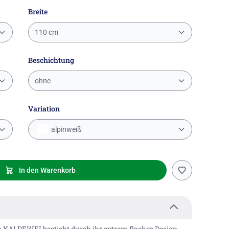
Breite
110 cm
Beschichtung
ohne
Variation
alpinweiß
In den Warenkorb
 KALDEWEI besticht durch ihr extrem flaches Design