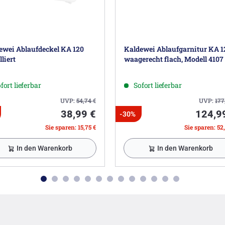
ewei Ablaufdeckel KA 120
Kaldewei Ablaufgarnitur KA 1
liert
waagerecht flach, Modell 4107
fort lieferbar
Sofort lieferbar
UVP:
54,74
€
UVP:
177
38,99 €
124,9
-30%
Sie sparen: 15,75 €
Sie sparen: 52
In den Warenkorb
In den Warenkorb