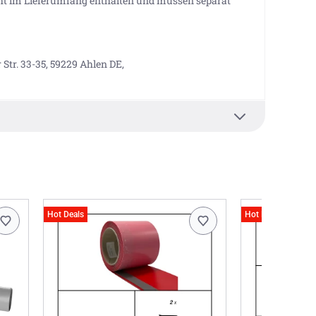
cht im Lieferumfang enthalten und müssen separat
tr. 33-35, 59229 Ahlen DE,
Hot Deals
Hot Deals