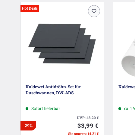
Hot Deals
Kaldewei Antidröhn-Set für
Kaldewe
Duschwannen, DW-ADS
Sofort lieferbar
ca. 1
UVP:
48,20
€
33,99 €
-29%
Sie sparen: 14,21 €