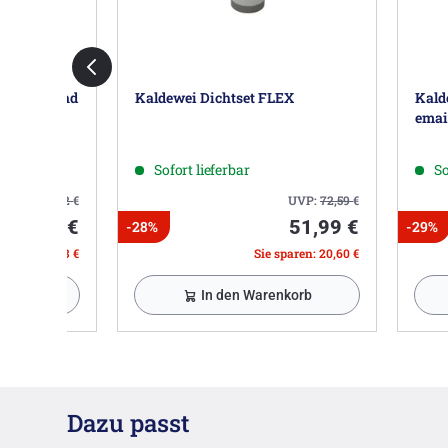
elbstklebend
Kaldewei Dichtset FLEX
Kald
email
Sofort lieferbar
So
UVP:
11,32
€
UVP:
72,59
€
6,79 €
51,99 €
-28%
-29%
 sparen: 4,53 €
Sie sparen: 20,60 €
nkorb
In den Warenkorb
Dazu passt