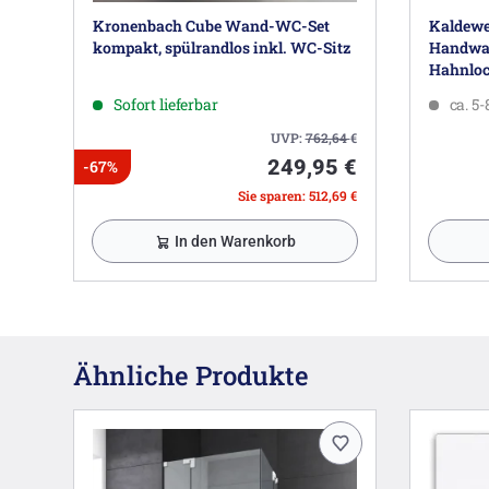
Kronenbach Cube Wand-WC-Set
Kaldewe
kompakt, spülrandlos inkl. WC-Sitz
Handwas
Hahnloc
Sofort lieferbar
ca. 5
UVP:
762,64
€
249,95 €
-67%
Sie sparen: 512,69 €
In den Warenkorb
Ähnliche Produkte