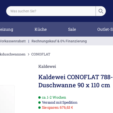
eizung
Küche
Sale
Outlet-S
Vorkassenrabatt
|
Rechnungskauf & 0% Finanzierung
ckduschwannen
CONOFLAT
Kaldewei
Kaldewei CONOFLAT 788-
Duschwanne 90 x 110 cm
ca. 1-2 Wochen
Versand mit Spedition
Sie sparen: 676,63 €