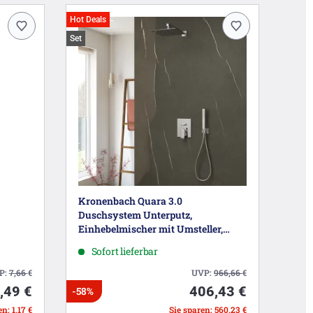
Hot Deals
Set
Kronenbach Quara 3.0
Duschsystem Unterputz,
Einhebelmischer mit Umsteller,
eckig
Sofort lieferbar
P:
7,66
€
UVP:
966,66
€
,49 €
406,43 €
-58%
n: 1,17 €
Sie sparen: 560,23 €