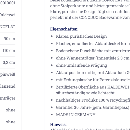
0010001
ohne Stolperkante und bietet grenzenlos
klare, puristische Design fügt sich nahtl
Kaldewei
perfekt mit der CONODUO Badewanne vo
NOFLAT
Eigenschaften:
Klares, puristisches Design
90 cm
Flacher, emaillierter Ablaufdeckel fü
110 cm
Bodenebene Duschfläche mit zentriert
ohne Wannenträger (Innentiefe 2,3 cm
3,2 cm
ohne umlaufende Prägung
Ablaufposition mittig mit Ablaufloch Ø
lpinweiß
mit Erdungslasche für Potenzialausgle
glänzend
Zertifizierte Oberfläche aus KALDEWEI S
säurebeständig sowie lichtecht
nträger
nachhaltiges Produkt: 100 % recyclingf
Garantie: 30 Jahre (gem. Garantiepass)
ohne
MADE IN GERMANY
ohne
Hinweis: