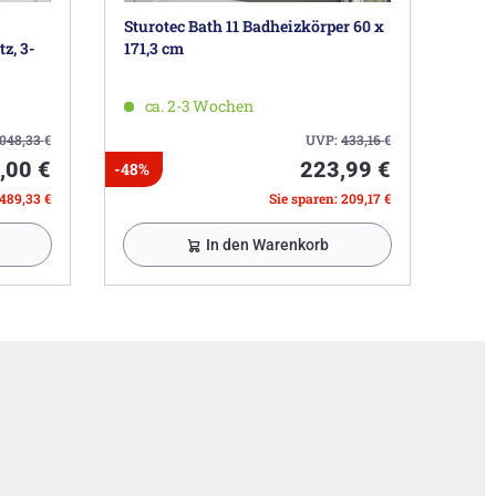
Sturotec Bath 11 Badheizkörper 60 x
z, 3-
171,3 cm
ca. 2-3 Wochen
.048,33
€
UVP:
433,16
€
,00 €
223,99 €
-48%
.489,33 €
Sie sparen: 209,17 €
In den Warenkorb