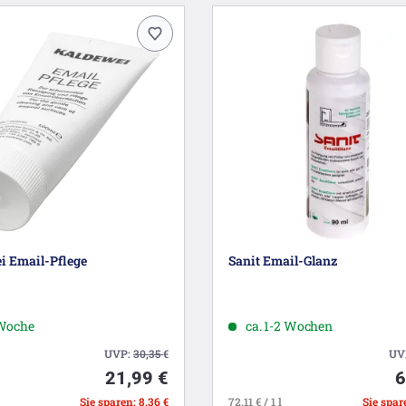
i Email-Pflege
Sanit Email-Glanz
 Woche
ca. 1-2 Wochen
UVP:
30,35
€
UV
21,99 €
6
Sie sparen: 8,36 €
72,11 € / 1 l
Sie spare