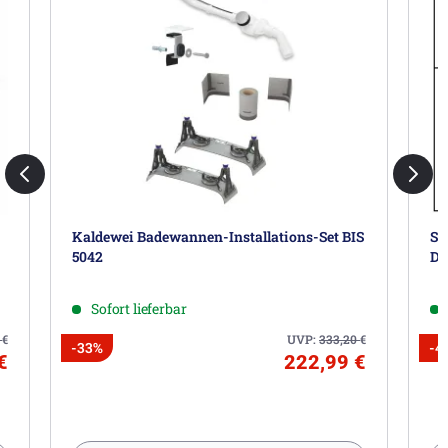
Kaldewei Badewannen-Installations-Set BIS
St
5042
Di
Sofort lieferbar
0
€
UVP:
333,20
€
-33%
-4
€
222,99 €