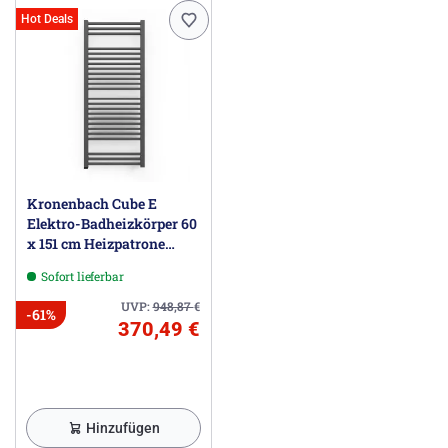
Hot Deals
Kronenbach Cube E
Elektro-Badheizkörper 60
x 151 cm Heizpatrone
links
Sofort lieferbar
UVP:
948,87
€
-61%
370,49 €
Hinzufügen