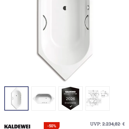
UVP:
2.234,82
€
-50%