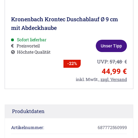
Kronenbach Krontec Duschablauf Ø 9 cm
mit Abdeckhaube
Sofort lieferbar
Preisvorteil
Unser Tipp
Höchste Qualität
UVP:
57,48
€
-22%
44,99 €
inkl. MwSt.,
zzgl. Versand
Produktdaten
Artikelnummer:
687772560999