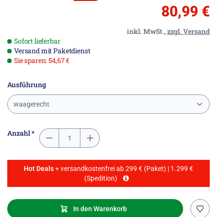
80,99 €
inkl. MwSt.,
zzgl. Versand
Sofort lieferbar
Versand mit Paketdienst
Sie sparen: 54,67 €
Ausführung
waagerecht
Anzahl *
Hot Deals
+ versandkostenfrei ab 299 € (Paket) | 1.299 €
(Spedition)
In den Warenkorb