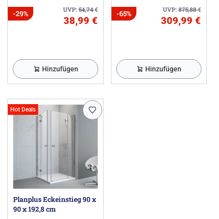
UVP:
54,74
€
UVP:
875,88
€
-29%
-65%
38,99 €
309,99 €
Hinzufügen
Hinzufügen
Hot Deals
Planplus Eckeinstieg 90 x
90 x 192,8 cm