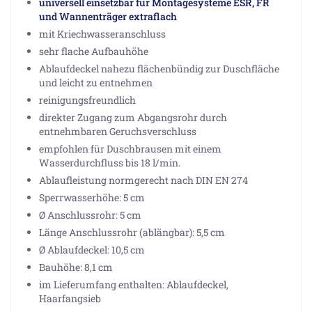
universell einsetzbar für Montagesysteme ESR, FR
und Wannenträger extraflach
mit Kriechwasseranschluss
sehr flache Aufbauhöhe
Ablaufdeckel nahezu flächenbündig zur Duschfläche
und leicht zu entnehmen
reinigungsfreundlich
direkter Zugang zum Abgangsrohr durch
entnehmbaren Geruchsverschluss
empfohlen für Duschbrausen mit einem
Wasserdurchfluss bis 18 l/min.
Ablaufleistung normgerecht nach DIN EN 274
Sperrwasserhöhe: 5 cm
Ø Anschlussrohr: 5 cm
Länge Anschlussrohr (ablängbar): 5,5 cm
Ø Ablaufdeckel: 10,5 cm
Bauhöhe: 8,1 cm
im Lieferumfang enthalten: Ablaufdeckel,
Haarfangsieb