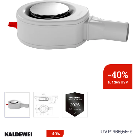
-40%
auf den UVP
UVP:
135,66
€
-40%