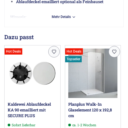
Ablaufdeckel emailliert optional als Feinbauset
Hinweis:
Mehr Details
Ab einem Maß von 90 x 90 cm ist eine
Mittenabstützung notwendig. Wir empfehlen den
Einsatz des Kaldewei Mitten-Abstütz-Systems MAS.
Dazu passt
Herstellerinformationen
Hot Deals
Hot Deals
Franz Kaldewei GmbH & Co. KG, Beckumer Str. 33-35,
Topseller
59229 Ahlen DE, customerservice@kaldewei.com
Kaldewei Ablaufdeckel
Planplus Walk-In
KA 90 emailliert mit
Glaselement 120 x 192,8
SECURE PLUS
cm
Sofort lieferbar
ca. 1-2 Wochen