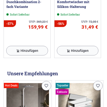
Duschkombination 2-
Komfortwischer mit
fach Variante
Silikon-Halterung
Sofort lieferbar
Sofort lieferbar
UVP:
369,23
€
UVP:
72,05
€
-57%
-56%
159,99 €
31,49 €
Hinzufügen
Hinzufügen
Unsere Empfehlungen
Hot Deals
Topseller
Exklusiv