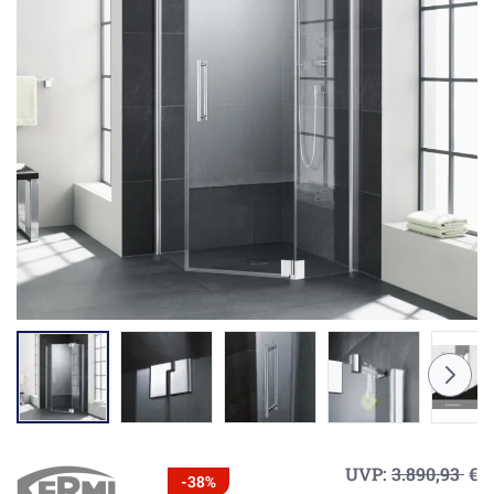
UVP:
3.890,93
€
-38%