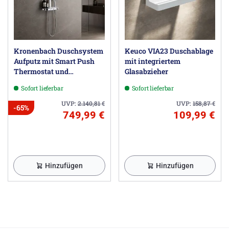
Kronenbach Duschsystem
Keuco VIA23 Duschablage
Aufputz mit Smart Push
mit integriertem
Thermostat und
Glasabzieher
Glasablage
Sofort lieferbar
Sofort lieferbar
UVP:
2.140,81
€
UVP:
158,87
€
-65%
749,99 €
109,99 €
Hinzufügen
Hinzufügen