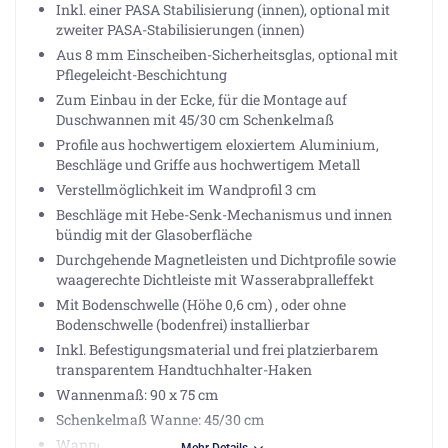
Inkl. einer PASA Stabilisierung (innen), optional mit
zweiter PASA-Stabilisierungen (innen)
Aus 8 mm Einscheiben-Sicherheitsglas, optional mit
Pflegeleicht-Beschichtung
Zum Einbau in der Ecke, für die Montage auf
Duschwannen mit 45/30 cm Schenkelmaß
Profile aus hochwertigem eloxiertem Aluminium,
Beschläge und Griffe aus hochwertigem Metall
Verstellmöglichkeit im Wandprofil 3 cm
Beschläge mit Hebe-Senk-Mechanismus und innen
bündig mit der Glasoberfläche
Durchgehende Magnetleisten und Dichtprofile sowie
waagerechte Dichtleiste mit Wasserabpralleffekt
Mit Bodenschwelle (Höhe 0,6 cm) , oder ohne
Bodenschwelle (bodenfrei) installierbar
Inkl. Befestigungsmaterial und frei platzierbarem
transparentem Handtuchhalter-Haken
Wannenmaß: 90 x 75 cm
Schenkelmaß Wanne: 45/30 cm
Wanneneinbaumaß: 88-91/73-76 cm