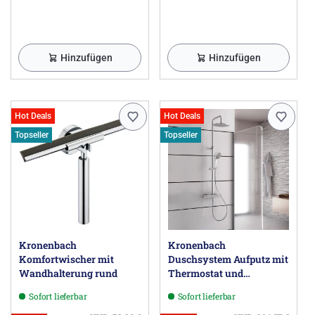
Hinzufügen
Hinzufügen
Hot Deals
Hot Deals
Topseller
Topseller
Kronenbach
Kronenbach
Komfortwischer mit
Duschsystem Aufputz mit
Wandhalterung rund
Thermostat und
Kopfbrause Ø 22,5 cm,
Sofort lieferbar
Sofort lieferbar
rund