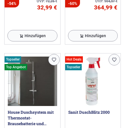
UVP:
72,26
€
UVP:
904,57
€
-54%
-60%
32,99 €
364,99 €
Hinzufügen
Hinzufügen
Topseller
Hot Deals
Top Angebot
Topseller
House Duschsystem mit
Sanit DuschBlitz 2000
Thermostat-
Brausebatterie und