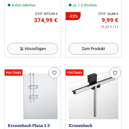
Kopfbrause rund, Aufputz
Sofort lieferbar
ca. 1-2 Wochen
UVP:
877,99
€
UVP:
12,88
€
-22%
374,99 €
9,99 €
13,32 € / 1 l
Hinzufügen
Zum Produkt
Hot Deals
Hot Deals
Kronenbach Plana 2.0
Kronenbach