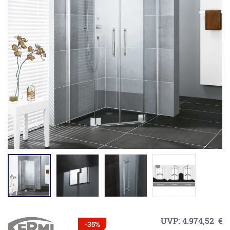
UVP:
4.974,52
€
-35%