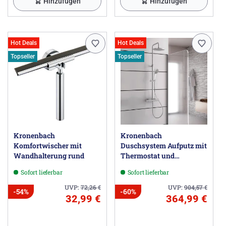
Hinzufügen
Hinzufügen
Hot Deals
Hot Deals
Topseller
Topseller
Kronenbach
Kronenbach
Komfortwischer mit
Duschsystem Aufputz mit
Wandhalterung rund
Thermostat und
Kopfbrause Ø 22,5 cm,
Sofort lieferbar
Sofort lieferbar
rund
UVP:
72,26
€
UVP:
904,57
€
-54%
-60%
32,99 €
364,99 €