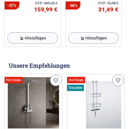
UVP:
369,23
€
UVP:
72,05
€
-57%
-56%
159,99 €
31,49 €
Hinzufügen
Hinzufügen
Unsere Empfehlungen
Hot Deals
Hot Deals
Topseller