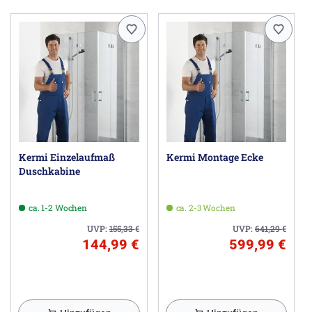
Konstruktionsbedingt ist bei Pasa XP keine absolute
Abdichtung erreichbar.
20 Jahre Ersatzteil-Nachkaufsicherheit nach Auslauf
des Modells.
Achtung:
bei Montage als U-Kabine bitte darauf achten, dass
entsprechende Seitenwände separat bestellt werden
müssen
Herstellerinformationen
Kermi Einzelaufmaß
Kermi Montage Ecke
Kermi GmbH, Pankofen-Bahnhof 1, 94447 Plattling DE,
Duschkabine
info@kermi.de
ca. 1-2 Wochen
ca. 2-3 Wochen
UVP:
155,33
€
UVP:
641,29
€
144,99 €
599,99 €