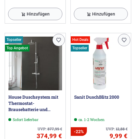
Hinzufügen
Hinzufügen
Topseller
Hot Deals
Top Angebot
Topseller
House Duschsystem mit
Sanit DuschBlitz 2000
Thermostat-
Brausebatterie und
Kopfbrause rund, Aufputz
Sofort lieferbar
ca. 1-2 Wochen
UVP:
877,99
€
UVP:
12,88
€
-22%
374,99 €
9,99 €