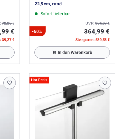
22,5 cm, rund
Sofort lieferbar
:
72,26
€
UVP:
904,57
€
,99 €
364,99 €
-60%
: 39,27 €
Sie sparen: 539,58 €
In den Warenkorb
Hot Deals