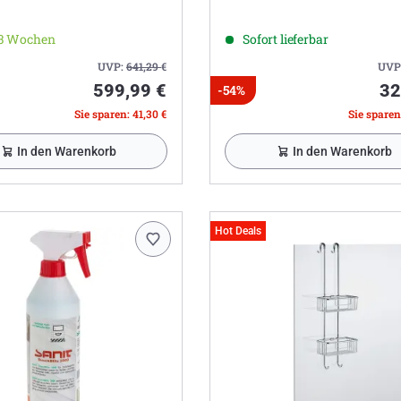
-3 Wochen
Sofort lieferbar
UVP:
641,29
€
UVP
599,99 €
32
-54%
Sie sparen: 41,30 €
Sie sparen
In den Warenkorb
In den Warenkorb
Hot Deals