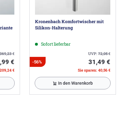
Kronenbach Komfortwischer mit
riante
Silikon-Halterung
Sofort lieferbar
369,23
€
UVP:
72,05
€
,99 €
31,49 €
-56%
 209,24 €
Sie sparen: 40,56 €
In den Warenkorb