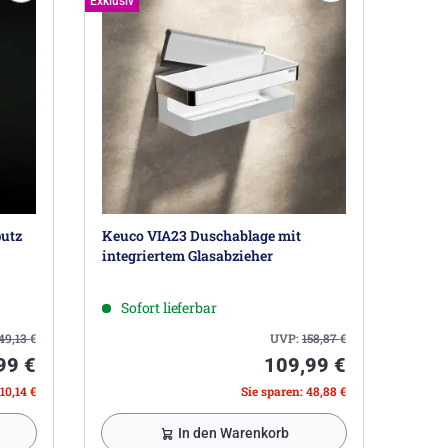
Exklusiv
utz
Keuco VIA23 Duschablage mit
integriertem Glasabzieher
Sofort lieferbar
849,13
€
UVP:
158,87
€
99 €
109,99 €
10,14 €
Sie sparen: 48,88 €
In den Warenkorb