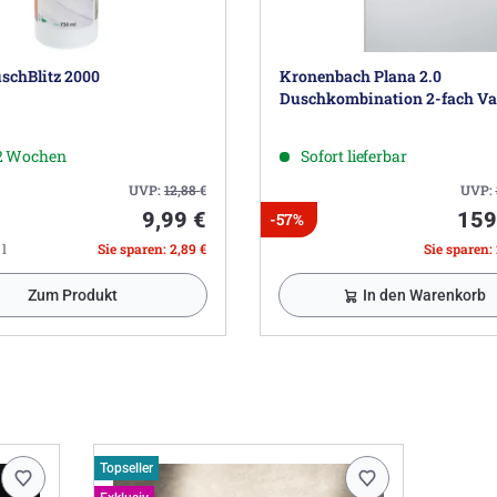
schBlitz 2000
Kronenbach Plana 2.0
Duschkombination 2-fach Va
-2 Wochen
Sofort lieferbar
UVP:
12,88
€
UVP:
9,99 €
159
-57%
 l
Sie sparen: 2,89 €
Sie sparen:
Zum Produkt
In den Warenkorb
Topseller