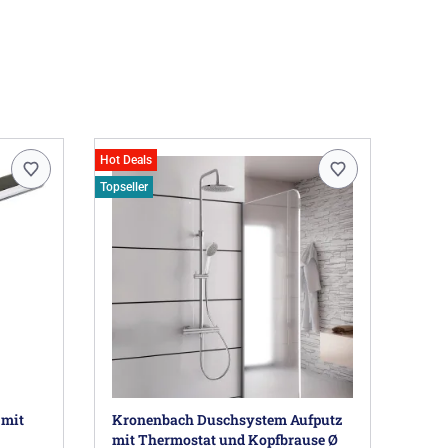
lattling DE, info@kermi.de
Hot Deals
Topseller
 mit
Kronenbach Duschsystem Aufputz
mit Thermostat und Kopfbrause Ø