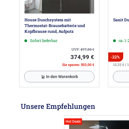
House Duschsystem mit
Sanit Du
Thermostat-Brausebatterie und
Kopfbrause rund, Aufputz
Sofort lieferbar
ca. 1
UVP:
877,99
€
374,99 €
-22%
Sie sparen: 503,00 €
13,32 € / 1
In den Warenkorb
Unsere Empfehlungen
Hot Deals