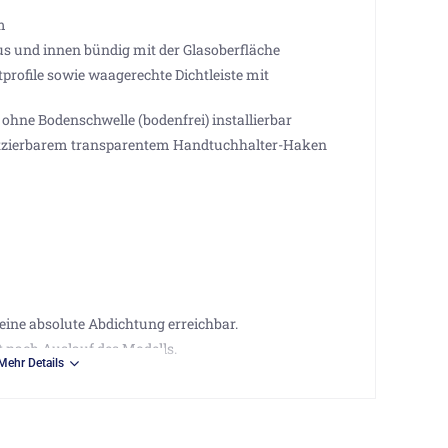
m
 und innen bündig mit der Glasoberfläche
rofile sowie waagerechte Dichtleiste mit
 ohne Bodenschwelle (bodenfrei) installierbar
platzierbarem transparentem Handtuchhalter-Haken
eine absolute Abdichtung erreichbar.
t nach Auslauf des Modells.
Mehr Details
 achten, dass entsprechende Seitenwände separat