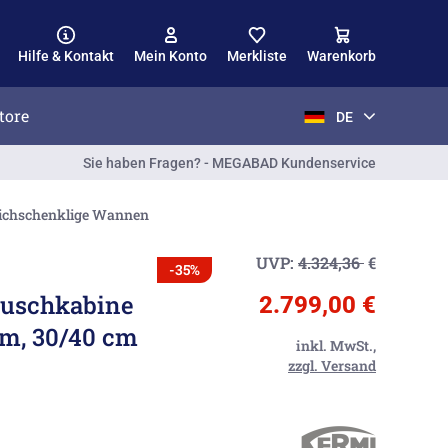
Hilfe & Kontakt
Mein Konto
Merkliste
Warenkorb
tore
DE
Sie haben Fragen? - MEGABAD Kundenservice
leichschenklige Wannen
UVP:
4.324,36
€
-35%
Duschkabine
2.799,00 €
cm, 30/40 cm
inkl. MwSt.,
zzgl. Versand