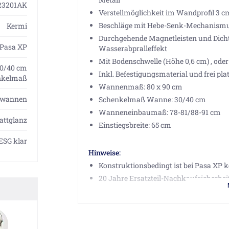
23201AK
Verstellmöglichkeit im Wandprofil 3 c
Beschläge mit Hebe-Senk-Mechanismus
Kermi
Durchgehende Magnetleisten und Dichtp
Pasa XP
Wasserabpralleffekt
Mit Bodenschwelle (Höhe 0,6 cm) , oder
 30/40 cm
Inkl. Befestigungsmaterial und frei 
nkelmaß
Wannenmaß: 80 x 90 cm
hwannen
Schenkelmaß Wanne: 30/40 cm
Wanneneinbaumaß: 78-81/88-91 cm
attglanz
Einstiegsbreite: 65 cm
ESG klar
Hinweise:
Konstruktionsbedingt ist bei Pasa XP k
20 Jahre Ersatzteil-Nachkaufsicherhei
Achtung:
bei Montage als U-Kabine bitte darauf
bestellt werden müssen