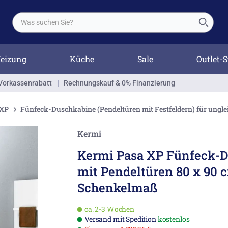
eizung
Küche
Sale
Outlet-S
Vorkassenrabatt
|
Rechnungskauf & 0% Finanzierung
 XP
Fünfeck-Duschkabine (Pendeltüren mit Festfeldern) für ung
Kermi
Kermi Pasa XP Fünfeck-
mit Pendeltüren 80 x 90 
Schenkelmaß
ca. 2-3 Wochen
Versand mit Spedition
kostenlos