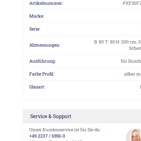
Artikelnummer:
PXF00F
Marke:
Serie:
B: 80 T: 90 H: 200 cm;
Abmessungen:
Sche
Ausführung:
für Dusc
Farbe Profil:
silber m
Glasart:
Service & Support
Unser Kundenservice ist für Sie da:
+49 2237 / 6556-0