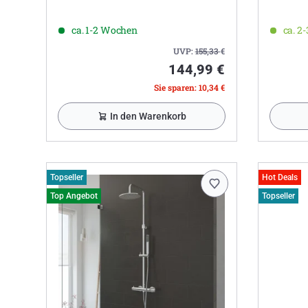
ca. 1-2 Wochen
ca. 2
UVP:
155,33
€
144,99 €
Sie sparen: 10,34 €
In den Warenkorb
Topseller
Hot Deals
Top Angebot
Topseller