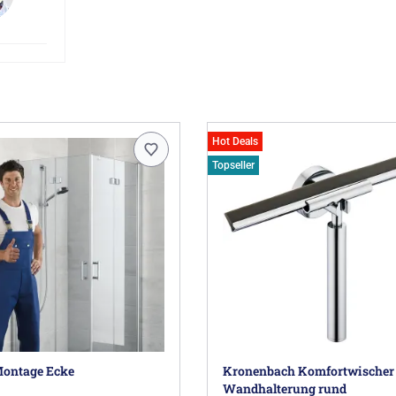
Herstellerinformationen
Kermi GmbH, Pankofen-Bahnhof 1, 94447 P
Hot Deals
Topseller
ontage Ecke
Kronenbach Komfortwischer
Wandhalterung rund