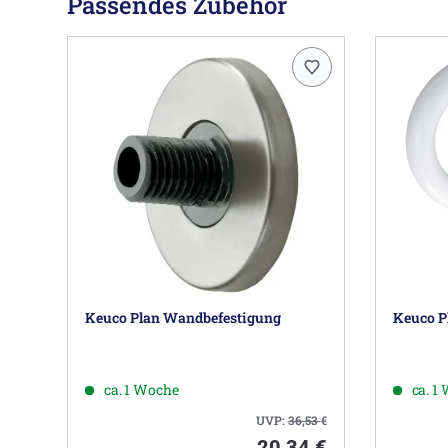
Passendes Zubehör
Keuco Plan Wandbefestigung
Keuco P
ca. 1 Woche
ca. 1
UVP:
36,53
€
20,34 €