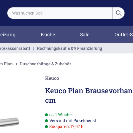
eizung
Küche
Sale
Outlet-S
Vorkassenrabatt
|
Rechnungskauf & 0% Finanzierung
on Plan
Duschvorhänge & Zubehör
Keuco
Keuco Plan Brausevorhan
cm
ca. 1 Woche
Versand mit Paketdienst
Sie sparen: 17,97 €