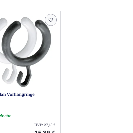
lan Vorhangringe
 Woche
UVP:
27,13
€
15,39 €