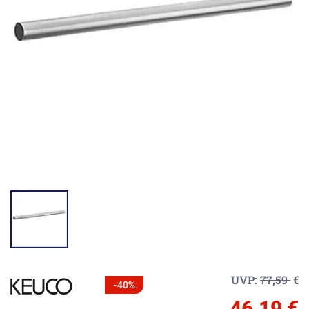
UVP:
77,59
€
-40%
46,19 €