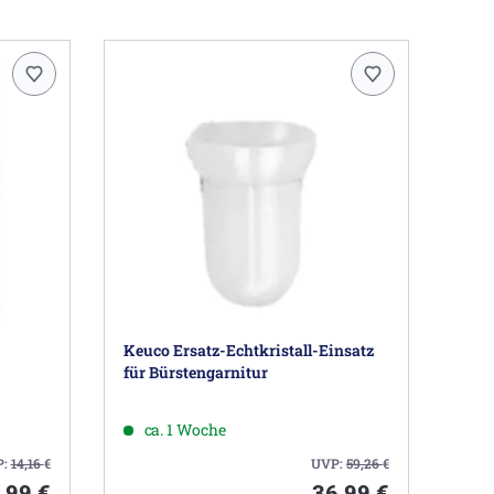
Keuco Ersatz-Echtkristall-Einsatz
für Bürstengarnitur
ca. 1 Woche
P:
14,16
€
UVP:
59,26
€
,99 €
36,99 €