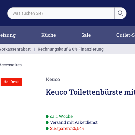
eizung
Küche
Sale
Outlet-S
Vorkassenrabatt
|
Rechnungskauf & 0% Finanzierung
Accessoires
Keuco
Hot Deals
Keuco Toilettenbürste mit
ca. 1 Woche
Versand mit Paketdienst
Sie sparen: 26,54 €