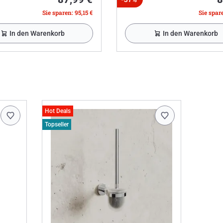
Sie sparen: 95,15 €
Sie spare
In den Warenkorb
In den Warenkorb
Hot Deals
Topseller