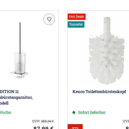
Hot Deals
Topseller
DITION 11
Keuco Toilettenbürstenkopf
nbürstengarnitur,
dell
 Woche
Sofort lieferbar
UVP:
183,14
€
UV
87,99 €
8
-37%