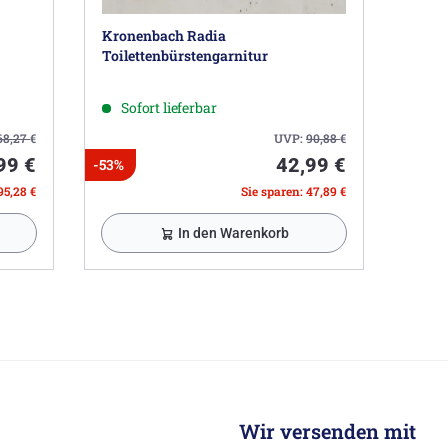
Kronenbach Radia
Toilettenbürstengarnitur
Sofort lieferbar
68,27
€
UVP:
90,88
€
99 €
42,99 €
-53%
95,28 €
Sie sparen: 47,89 €
In den Warenkorb
Wir versenden mit