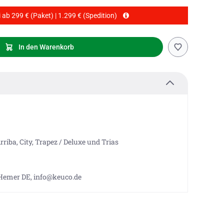
 ab 299 € (Paket) | 1.299 € (Spedition)
In den Warenkorb
rriba, City, Trapez / Deluxe und Trias
 Hemer DE, info@keuco.de