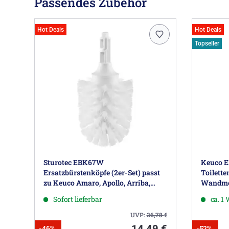
Passendes Zubehör
Hot Deals
Hot Deals
Topseller
Sturotec EBK67W
Keuco E
Ersatzbürstenköpfe (2er-Set) passt
Toilette
zu Keuco Amaro, Apollo, Arriba,
Wandmo
City, City.2, Edition 200, Edition 300,
Sofort lieferbar
ca. 1
Moll, Smart, Solo, Trias
UVP:
26,78
€
14,49 €
-46%
-52%