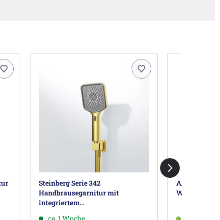
tur
Steinberg Serie 342
AXOR One Br
Handbrausegarnitur mit
Wandanschl
integriertem
Brauseanschlussbogen
ca. 1 Woche
ca. 3-5 Wo