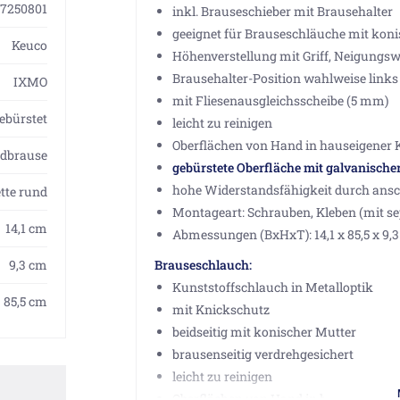
87250801
inkl. Brauseschieber mit Brausehalter
geeignet für Brauseschläuche mit kon
Keuco
Höhenverstellung mit Griff, Neigungswi
Brausehalter-Position wahlweise links
IXMO
mit Fliesenausgleichsscheibe (5 mm)
ebürstet
leicht zu reinigen
Oberflächen von Hand in hauseigener 
ndbrause
gebürstete Oberfläche mit galvanische
hohe Widerstandsfähigkeit durch ansc
tte rund
Montageart: Schrauben, Kleben (mit se
14,1 cm
Abmessungen (BxHxT): 14,1 x 85,5 x 9,
9,3 cm
Brauseschlauch:
Kunststoffschlauch in Metalloptik
85,5 cm
mit Knickschutz
beidseitig mit konischer Mutter
brausenseitig verdrehgesichert
leicht zu reinigen
Oberflächen von Hand in hauseigener 