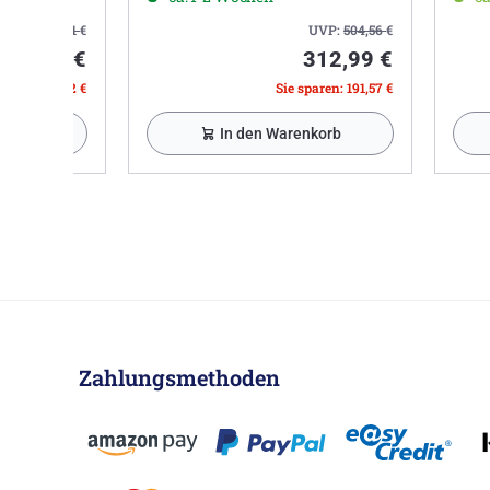
UVP:
610,71
€
UVP:
504,56
€
399,99 €
312,99 €
paren: 210,72 €
Sie sparen: 191,57 €
nkorb
In den Warenkorb
Zahlungsmethoden