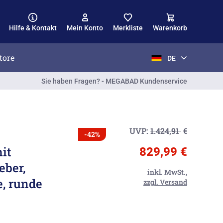
Hilfe & Kontakt
Mein Konto
Merkliste
Warenkorb
tore
DE
Sie haben Fragen? - MEGABAD Kundenservice
UVP:
1.424,91
€
-42%
it
829,99 €
eber,
inkl. MwSt.,
, runde
zzgl. Versand