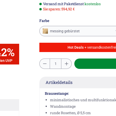
Versand mit Paketdienst
kostenlos
Sie sparen: 594,92 €
Farbe
messing gebürstet
42%
Hot Deals
+ versandkostenfrei
den UVP
Artikeldetails
Brausestange:
minimalistisches und multifunktional
Wandmontage
runde Rosetten, Ø 5,5 cm