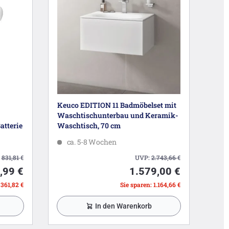
Keuco EDITION 11 Badmöbelset mit
Waschtischunterbau und Keramik-
atterie
Waschtisch, 70 cm
ca. 5-8 Wochen
:
831,81
€
UVP:
2.743,66
€
,99 €
1.579,00 €
 361,82 €
Sie sparen: 1.164,66 €
In den Warenkorb