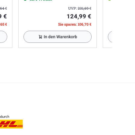
,64
€
UVP:
231,69
€
9 €
124,99 €
,65 €
Sie sparen: 106,70 €
In den Warenkorb
In 