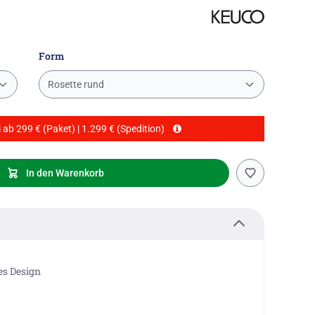
Form
Rosette rund
 ab 299 € (Paket) | 1.299 € (Spedition)
In den Warenkorb
es Design