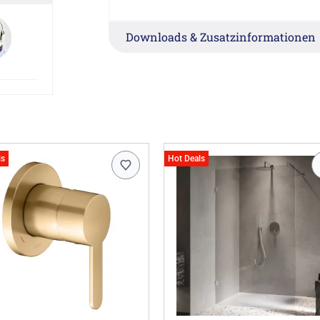
gebürstete Oberfläche mit galvanische
hohe Widerstandsfähigkeit durch ansc
Downloads & Zusatzinformationen
Anschluss: G 1/2
Länge: 160 cm
Handbrause:
ästhetisches und funktionales Design
3 Strahlarten: Normal-, Soft- und Mass
mit Antikalk-System
ls
Hot Deals
Durchflussmenge begrenzt auf 12 l/mi
leicht zu reinigen
Oberflächen von Hand in hauseigener 
gebürstete Oberfläche mit galvanische
hohe Widerstandsfähigkeit durch ansc
Anschlussart: G 1/2
Abmessungen (BxHxT): 12 x 25,2 x 2,9
Hinweis:
Made in Germany