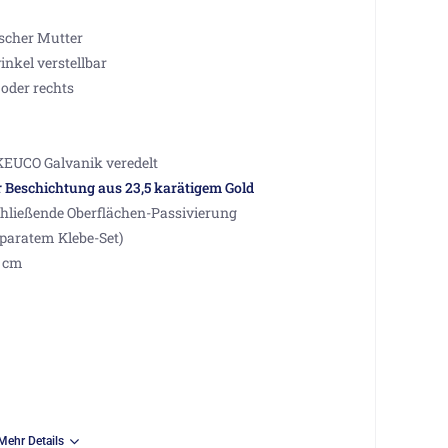
ischer Mutter
nkel verstellbar
 oder rechts
KEUCO Galvanik veredelt
r Beschichtung aus 23,5 karätigem Gold
hließende Oberflächen-Passivierung
paratem Klebe-Set)
3 cm
Mehr Details
KEUCO Galvanik veredelt