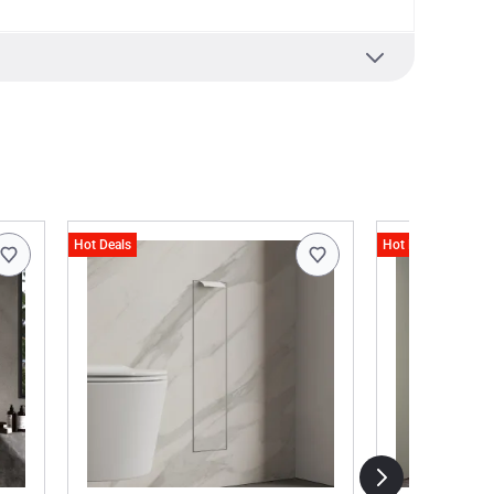
r Beschichtung aus 23,5 karätigem Gold
hließende Oberflächen-Passivierung
agestrahl
Hot Deals
Hot Deals
n.
KEUCO Galvanik veredelt
r Beschichtung aus 23,5 karätigem Gold
hließende Oberflächen-Passivierung
 cm