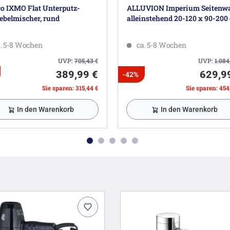
o IXMO Flat Unterputz-
ALLUVION Imperium Seitenw
Designer: Dominik Tesseraux
ebelmischer, rund
alleinstehend 20-120 x 90-200
Herstellergarantie: 3 Jahre (zusätzlic
Ersatzteilversorgung: 10 Jahre
. 5-8 Wochen
ca. 5-8 Wochen
Zum Kleben wird zusätzlich das Klebe-Se
bestellen.
UVP:
705,43
€
UVP:
1.084
389,99 €
629,9
-42%
Herstellerinformationen
Sie sparen: 315,44 €
Sie sparen: 454
KEUCO GmbH & Co. KG, Oesestr. 36, 58675
In den Warenkorb
In den Warenkorb