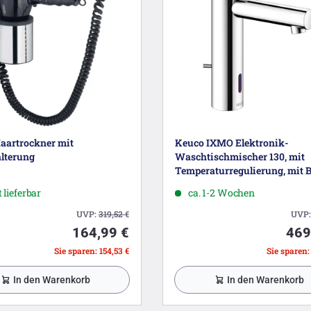
aartrockner mit
Keuco IXMO Elektronik-
lterung
Waschtischmischer 130, mit
Temperaturregulierung, mit B
 lieferbar
ca. 1-2 Wochen
UVP:
319,52
€
UVP
164,99 €
469
Sie sparen: 154,53 €
Sie sparen:
In den Warenkorb
In den Warenkorb