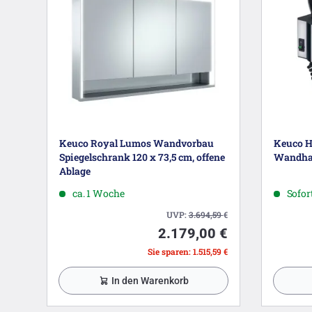
Keuco Royal Lumos Wandvorbau
Keuco H
Spiegelschrank 120 x 73,5 cm, offene
Wandha
Ablage
ca. 1 Woche
Sofort
UVP:
3.694,59
€
2.179,00 €
Sie sparen: 1.515,59 €
In den Warenkorb