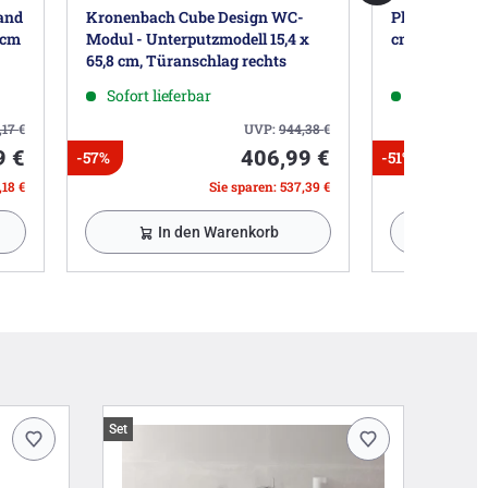
and
Kronenbach Cube Design WC-
Plan Open Ba
 cm
Modul - Unterputzmodell 15,4 x
cm
h zur gesetzlichen Gewährleistung von 2 Jahren)
65,8 cm, Türanschlag rechts
Sofort lieferbar
Sofort lief
t 3 benötigt (Art.-Nr. 04994000300). Bitte separat
,17
€
UVP:
944,38
€
9 €
406,99 €
-57%
-51%
,18 €
Sie sparen: 537,39 €
 Hemer DE, info@keuco.de
In den Warenkorb
In 
Set