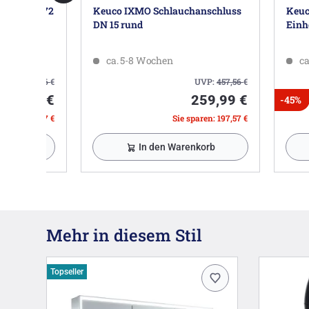
per 60 x 172
Keuco IXMO Schlauchanschluss
Keuc
DN 15 rund
Einh
ca. 5-8 Wochen
ca
UVP:
1.695,16
€
UVP:
457,56
€
826,49 €
259,99 €
-45%
paren: 868,67 €
Sie sparen: 197,57 €
nkorb
In den Warenkorb
Mehr in diesem Stil
Topseller