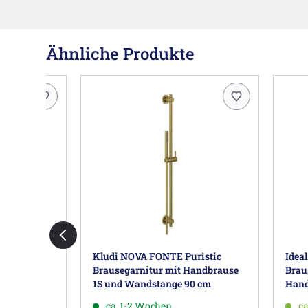
Ähnliche Produkte
ge mit
Kludi NOVA FONTE Puristic
Ideal
Brausegarnitur mit Handbrause
Brau
1S und Wandstange 90 cm
Hand
ca. 1-2 Wochen
ca