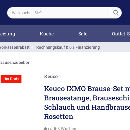
eizung
Küche
Sale
Outlet-S
Vorkassenrabatt
|
Rechnungskauf & 0% Finanzierung
Brausenzubehör
Keuco
Hot Deals
Keuco IXMO Brause-Set m
Brausestange, Brauseschi
Schlauch und Handbrause
Rosetten
ca. 5-8 Wochen