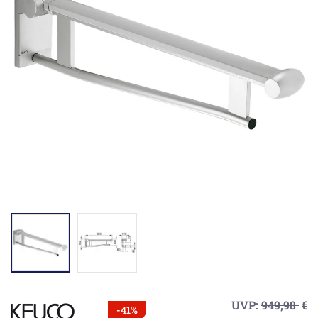
UVP:
949,98
€
-41%