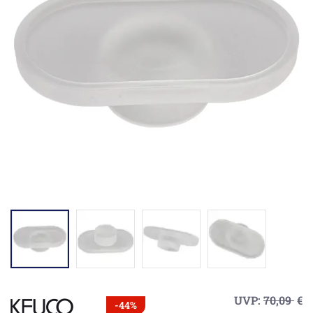
UVP:
70,09
€
-44%