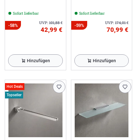
Sofort lieferbar
Sofort lieferbar
UVP:
101,88
€
UVP:
174,01
€
-58%
-59%
42,99 €
70,99 €
Hinzufügen
Hinzufügen
Hot Deals
Topseller