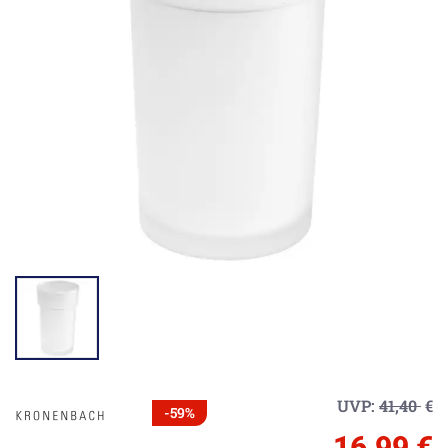
UVP:
41,40
€
-59%
16,99 €