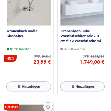
Kronenbach Radia
Kronenbach Cube
Glashalter
Waschtischkonsole 201
cm für 2 Waschtische mit
6 Auszügen und TIP-ON
Sofort lieferbar
ca. 5-8 Wochen
UVP:
50,31
€
UVP:
4.323,75
€
-52%
23,99 €
1.749,00 €
Hinzufügen
Hinzufügen
Hot Deals