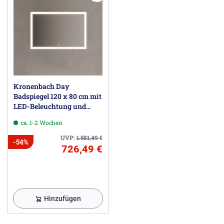
Kronenbach Day
Badspiegel 120 x 80 cm mit
LED-Beleuchtung und
Antibeschlag
ca. 1-2 Wochen
UVP:
1.581,49
€
-54%
726,49 €
Hinzufügen