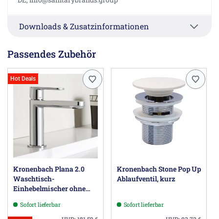
Downloads & Zusatzinformationen
Passendes Zubehör
Hot Deals
Kronenbach Plana 2.0
Kronenbach Stone Pop Up
Waschtisch-
Ablaufventil, kurz
Einhebelmischer ohne
Ablaufgarnitur
Sofort lieferbar
Sofort lieferbar
UVP:
181,59
€
UVP:
93,72
€