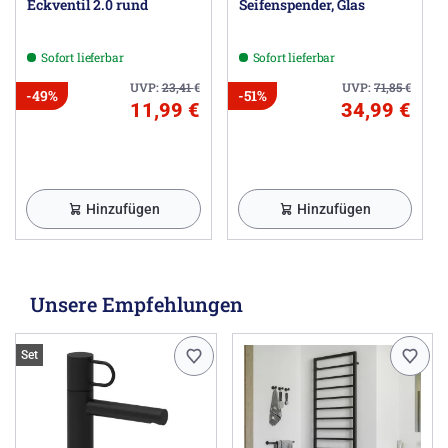
Eckventil 2.0 rund
Seifenspender, Glas
Sofort lieferbar
Sofort lieferbar
UVP:
23,41
€
UVP:
71,85
€
-49%
-51%
11,99 €
34,99 €
Hinzufügen
Hinzufügen
Unsere Empfehlungen
Set