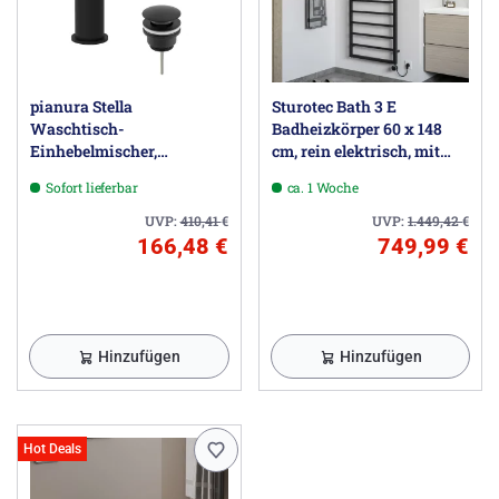
pianura Stella
Sturotec Bath 3 E
Waschtisch-
Badheizkörper 60 x 148
Einhebelmischer,
cm, rein elektrisch, mit
wassersparend inkl. Pop
integr. Raumthermostat
Sofort lieferbar
ca. 1 Woche
Up Ablaufventil
UVP:
410,41
€
UVP:
1.449,42
€
166,48 €
749,99 €
Hinzufügen
Hinzufügen
Hot Deals